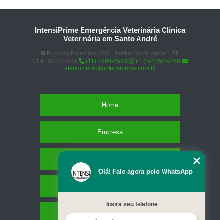
IntensiPrime Emergência Veterinária Clínica
Veterinária em Santo André
Rua das Paineiras, 607 - Jardim Santo André - SP
CEP: 09070-220
(11) 4990-6553
(11) 94056-9460
atendimento@intensiprime.com.br
Home
Empresa
Missão
Olá! Fale agora pelo WhatsApp
Serviços
Insira seu telefone
Contato