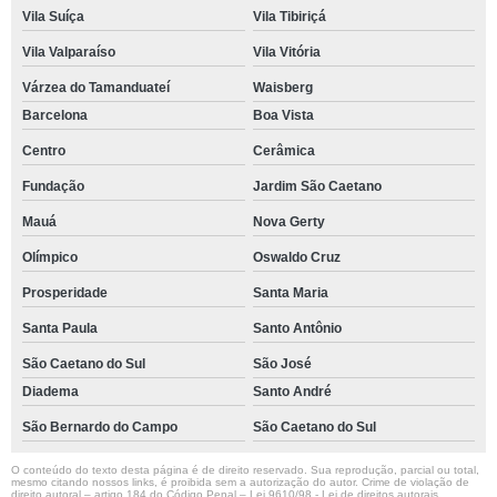
Vila Suíça
Vila Tibiriçá
Vila Valparaíso
Vila Vitória
Várzea do Tamanduateí
Waisberg
Barcelona
Boa Vista
Centro
Cerâmica
Fundação
Jardim São Caetano
Mauá
Nova Gerty
Olímpico
Oswaldo Cruz
Prosperidade
Santa Maria
Santa Paula
Santo Antônio
São Caetano do Sul
São José
Diadema
Santo André
São Bernardo do Campo
São Caetano do Sul
O conteúdo do texto desta página é de direito reservado. Sua reprodução, parcial ou total,
mesmo citando nossos links, é proibida sem a autorização do autor. Crime de violação de
direito autoral – artigo 184 do Código Penal –
Lei 9610/98 - Lei de direitos autorais
.