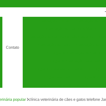
Castração Animal
Castração de Cac
Castração de Cachorro Macho
C
Castração de Cachorros São Caetano
Cas
Castração de Gato
Castração de Ga
Contato
Cirurgia de Castração de Cachorro
Cirurgia de Castração para Gatos
Cirurgia de Catarata em Gatos
Cirurgia 
Cirurgia para Gato
Cirurgia Veterin
Cirurgia Veterinária São Caetano
Clínic
Clínica Veterinária 24 Horas
C
terinária popular
clínica veterinária de cães e gatos telefone J
Clínica Veterinária Especializada em Cães