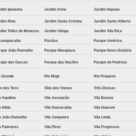
rdim Ipanema
Jardim Irene
Jardim Itapoan
rdim Rina
Jardim Santa Cristina
Jardim Santo Alberto
rdim Telles de Menezes
Jardim Utinga
Jardim Vila Rica
ranapiacaba
Paraíso
Parque América
rque João Ramalho
Parque Marajoara
Parque Novo Oratório
rque das Garças
Parque das Nações
Parque do Pedroso
o Grande
Rio Mogi
Rio Pequeno
io dos Teco
Sítio dos Vianas
Três Divisas
a Aquilino
Vila Assunção
Vila Bastos
a Gilda
Vila Guaraciaba
Vila Guarani
la João Ramalho
Vila Junqueira
Vila Linda
a Palmares
Vila Pires
Vila Progresso