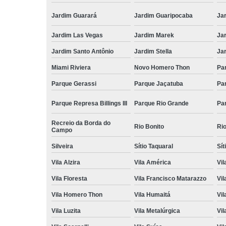
Jardim Guarará
Jardim Guaripocaba
Ja
Jardim Las Vegas
Jardim Marek
Ja
Jardim Santo Antônio
Jardim Stella
Ja
Miami Riviera
Novo Homero Thon
Pa
Parque Gerassi
Parque Jaçatuba
Pa
Parque Represa Billings III
Parque Rio Grande
Pa
Recreio da Borda do
Rio Bonito
Ri
Campo
Silveira
Sítio Taquaral
Sít
Vila Alzira
Vila América
Vil
Vila Floresta
Vila Francisco Matarazzo
Vil
Vila Homero Thon
Vila Humaitá
Vi
Vila Luzita
Vila Metalúrgica
Vil