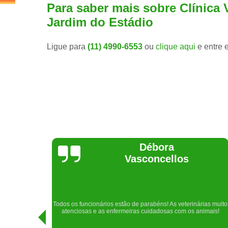
Para saber mais sobre Clínica 
Jardim do Estádio
Ligue para
(11) 4990-6553
ou
clique aqui
e entre 
Lethícia
Regina
Realizei uma consulta com meu cachorro com a doutora
rias muito
Raphaela e ela foi extremamente atenciosa. Adorei o lugar e a
imais!
recepção!