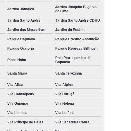
Jardim Joaquim Eugênio
Jardim Jamaica
de Lima
Jardim Santo André
Jardim Santo André CDHU
Jardim das Maravilhas
Jardim do Estádio
Parque Capuava
Parque Erasmo Assunção
Parque Oratório
Parque Represa Billings II
Polo Petroquímico de
Pinheirinho
Capuava
Santa Maria
Santa Terezinha
Vila Alice
Vila Alpina
Vila Camilópolis
Vila Curuçá
Vila Guiomar
Vila Helena
Vila Lucinda
Vila Lutécia
Vila Príncipe de Gales
Vila Sacadura Cabral