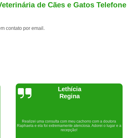
Veterinária de Cães e Gatos Telefone
em contato por email.
Joelma Lilian
Um lugar maravilhoso. Sempre serei grata pelo que fizeram por
nós!