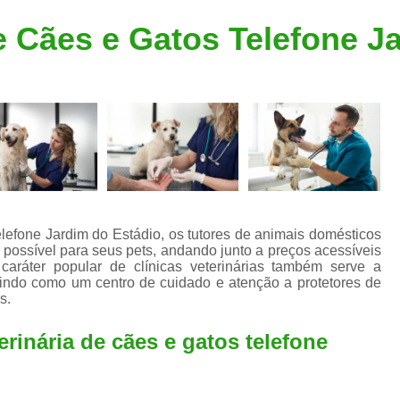
Clínica Veterinária Popular
Clínica Veteriná
de Cães e Gatos Telefone J
Clínica Veterinária Santo André
Consulta de Dermatologista para Silvestres
Consulta de Ozoniote
Consulta Médica Veterinár
Consulta Médica Veterinária para Silves
Consulta para Animais
Consulta para Animais Silvestres São C
telefone Jardim do Estádio, os tutores de animais domésticos
 possível para seus pets, andando junto a preços acessíveis
Consulta para Silvestres
Consult
 caráter popular de clínicas veterinárias também serve a
rvindo como um centro de cuidado e atenção a protetores de
Consulta Veterinária para Silvestres
s.
Exame de Endoscopia Veterinária
rinária de cães e gatos telefone
Exame de Laboratório para Animais
Exame de Raio X para Animais