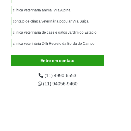
imais
Exame para Animais
clínica veterinária animal Vila Alpina
Exame para Animais São Caetano
contato de clínica veterinária popular Vila Suíça
ão Animal
Internação de Animais
ernação para Cachorro
Internação para Cães
clínica veterinária de cães e gatos Jardim do Estádio
tos
Internação para Gatos
clínica veterinária 24h Recreio da Borda do Campo
rnação Uti Veterinária
Internação Veterinária
Entre em contato
Internação Veterinária São Caetano
ártaro Canino
Limpeza de Tártaro de Cães
(11) 4990-6553
Limpeza de Tártaro para Cães
(11) 94056-9460
eza Dentária Canina
Limpeza Tártaro
taro São Caetano
Tartarectomia em Animais
a em Cachorro