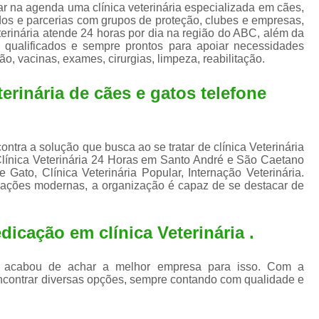
Exame de Ultrassom para An
r na agenda uma clínica veterinária especializada em cães,
ados e parcerias com grupos de proteção, clubes e empresas,
Exame para Animais Santo André
erinária atende 24 horas por dia na região do ABC, além da
 qualificados e sempre prontos para apoiar necessidades
Exame para Cachorro
Internaç
o, vacinas, exames, cirurgias, limpeza, reabilitação.
Internação para Animais de Estimação
Int
erinária de cães e gatos telefone
Internação para Cães e Ga
Internação Semi Intensiva Veterinária
Inte
ntra a solução que busca ao se tratar de clínica Veterinária
Internação Veterinária Santo André
 Clínica Veterinária 24 Horas em Santo André e São Caetano
Gato, Clínica Veterinária Popular, Internação Veterinária.
Limpeza de Tártaro Canina
Limpeza de T
alações modernas, a organização é capaz de se destacar de
Limpeza de Tártaro em Cachorro
Limpeza de Tártaro para Gatos
Limp
icação em clínica Veterinária .
Limpeza Tártaro Santo André
Limpeza Tár
a , acabou de achar a melhor empresa para isso. Com a
Tartarectomi
ncontrar diversas opções, sempre contando com qualidade e