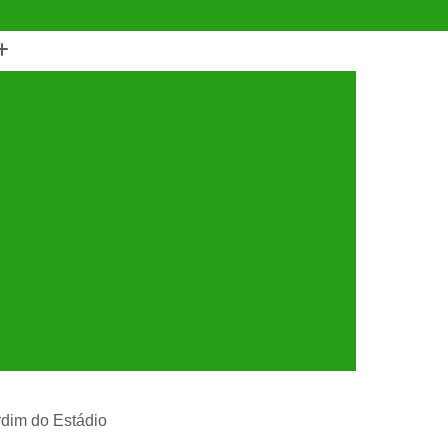
(11) 4990-6553
(11) 94056-9460
horro
Castração de Cachorro Fêmea
astração de Cachorros Santo André
tração de Cães
Castração de Cães e Gatos
tos
Cirurgia com Anestesia Veterinária
Cirurgia de Castração de Gatos
Cirurgia de Catarata em Cachorro
Limpeza de Tártaro
Cirurgia para Cachorro
ária
Cirurgia Veterinária Santo André
a 24 Horas Veterinária
Clínica Veterinária
línica Veterinária de Cães e Gatos
ardim do Estádio
 e Gatos
Clínica Veterinária Mais Próxima