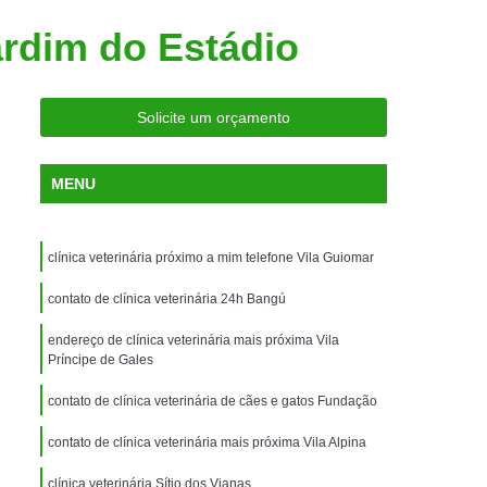
ria Próxima
Clínica Veterinária Próximo a Mim
ardim do Estádio
Clínica Veterinária São Caetano
Consulta de Ortopedia para Animais Silvestres
Solicite um orçamento
rapia para Silvestres
ia para Animais Silvestres
MENU
tres
Consulta para Animais Silvestres
 Silvestres Santo André
clínica veterinária próximo a mim telefone Vila Guiomar
aetano
Consulta para Animal Silvestre
contato de clínica veterinária 24h Bangú
a Veterinária para Animais Silvestres
endereço de clínica veterinária mais próxima Vila
Exame de Eletrocardiograma Veterinário
Príncipe de Gales
Exame de Imagem para Animais
contato de clínica veterinária de cães e gatos Fundação
Exame de Radiologia para Animais
contato de clínica veterinária mais próxima Vila Alpina
Exame de Sangue para Animais
clínica veterinária Sítio dos Vianas