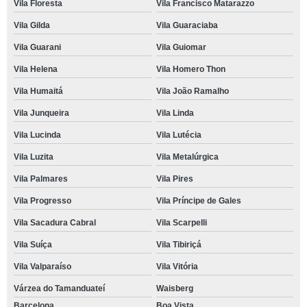
Vila Floresta
Vila Francisco Matarazzo
Vila Gilda
Vila Guaraciaba
Vila Guarani
Vila Guiomar
Vila Helena
Vila Homero Thon
Vila Humaitá
Vila João Ramalho
Vila Junqueira
Vila Linda
Vila Lucinda
Vila Lutécia
Vila Luzita
Vila Metalúrgica
Vila Palmares
Vila Pires
Vila Progresso
Vila Príncipe de Gales
Vila Sacadura Cabral
Vila Scarpelli
Vila Suíça
Vila Tibiriçá
Vila Valparaíso
Vila Vitória
Várzea do Tamanduateí
Waisberg
Barcelona
Boa Vista