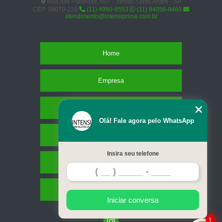
Rua das Paineiras, 607 - Jardim Santo André - SP
CEP: 09070-220
(11) 4990-6553
(11) 94056-9460
atendimento@intensiprime.com.br
Home
Empresa
Missão
Olá! Fale agora pelo WhatsApp
Serviços
Insira seu telefone
Contato
Mapa do site
Iniciar conversa
1