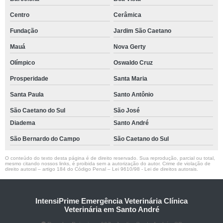
Centro
Cerâmica
Fundação
Jardim São Caetano
Mauá
Nova Gerty
Olímpico
Oswaldo Cruz
Prosperidade
Santa Maria
Santa Paula
Santo Antônio
São Caetano do Sul
São José
Diadema
Santo André
São Bernardo do Campo
São Caetano do Sul
O conteúdo do texto desta página é de direito reservado. Sua reprodução, parcial ou total,
mesmo citando nossos links, é proibida sem a autorização do autor. Crime de violação de
direito autoral – artigo 184 do Código Penal –
Lei 9610/98 - Lei de direitos autorais
.
IntensiPrime Emergência Veterinária Clínica
Veterinária em Santo André