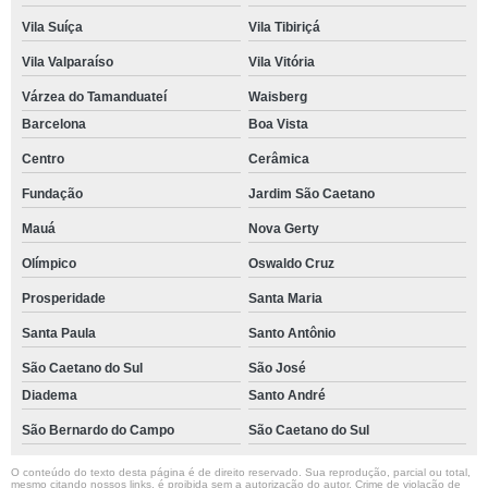
Vila Suíça
Vila Tibiriçá
Vila Valparaíso
Vila Vitória
Várzea do Tamanduateí
Waisberg
Barcelona
Boa Vista
Centro
Cerâmica
Fundação
Jardim São Caetano
Mauá
Nova Gerty
Olímpico
Oswaldo Cruz
Prosperidade
Santa Maria
Santa Paula
Santo Antônio
São Caetano do Sul
São José
Diadema
Santo André
São Bernardo do Campo
São Caetano do Sul
O conteúdo do texto desta página é de direito reservado. Sua reprodução, parcial ou total,
mesmo citando nossos links, é proibida sem a autorização do autor. Crime de violação de