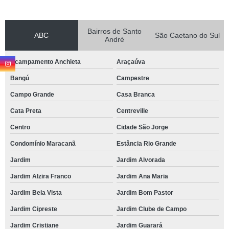
Bairros de Santo
ABC
São Caetano do Sul
André
Acampamento Anchieta
Araçaúva
Bangú
Campestre
Campo Grande
Casa Branca
Cata Preta
Centreville
Centro
Cidade São Jorge
Condomínio Maracanã
Estância Rio Grande
Jardim
Jardim Alvorada
Jardim Alzira Franco
Jardim Ana Maria
Jardim Bela Vista
Jardim Bom Pastor
Jardim Cipreste
Jardim Clube de Campo
Jardim Cristiane
Jardim Guarará