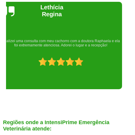
Joelma Lilian
Um lugar maravilhoso. Sempre serei grata pelo que fizeram por nós!
Regiões onde a IntensiPrime Emergência
Veterinária atende: