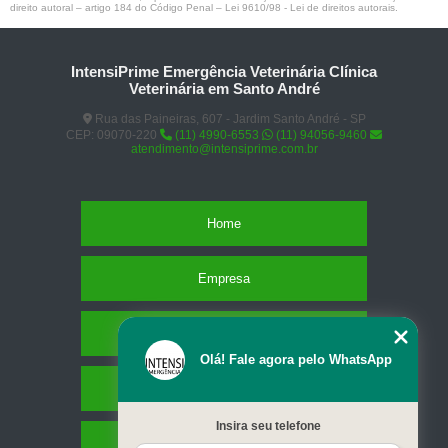
direito autoral – artigo 184 do Código Penal –
Lei 9610/98 - Lei de direitos autorais
.
IntensiPrime Emergência Veterinária Clínica
Veterinária em Santo André
Rua das Paineiras, 607 - Jardim Santo André - SP
CEP: 09070-220
(11) 4990-6553
(11) 94056-9460
atendimento@intensiprime.com.br
Home
Empresa
Missão
Olá! Fale agora pelo WhatsApp
Serviços
Insira seu telefone
Contato