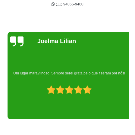
(11) 94056-9460
Joelma Lilian
Um lugar maravilhoso. Sempre serei grata pelo que fizeram por nós!