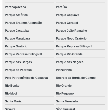
Paranapiacaba
Paraíso
Parque América
Parque Capuava
Parque Erasmo Assunção
Parque Gerassi
Parque Jaçatuba
Parque João Ramalho
Parque Marajoara
Parque Novo Oratório
Parque Oratório
Parque Represa Billings II
Parque Represa Billings III
Parque Rio Grande
Parque das Garças
Parque das Nações
Parque do Pedroso
Pinheirinho
Polo Petroquímico de Capuava
Recreio da Borda do Campo
Rio Bonito
Rio Grande
Rio Mogi
Rio Pequeno
Santa Maria
Santa Terezinha
Silveira
Sítio Taquaral