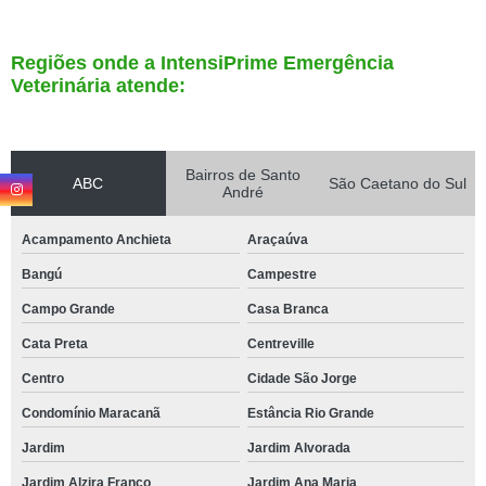
Regiões onde a IntensiPrime Emergência
Veterinária atende:
Bairros de Santo
ABC
São Caetano do Sul
André
Acampamento Anchieta
Araçaúva
Bangú
Campestre
Campo Grande
Casa Branca
Cata Preta
Centreville
Centro
Cidade São Jorge
Condomínio Maracanã
Estância Rio Grande
Jardim
Jardim Alvorada
Jardim Alzira Franco
Jardim Ana Maria