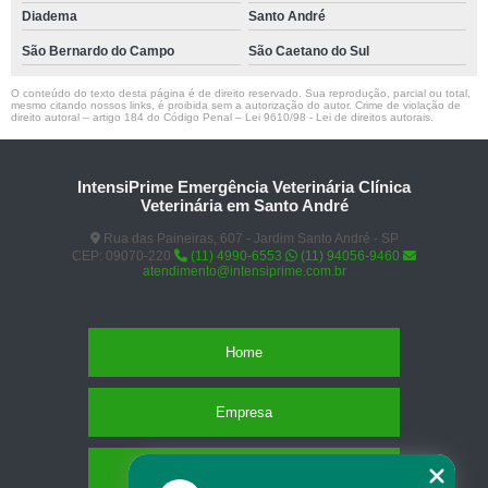
Diadema
Santo André
São Bernardo do Campo
São Caetano do Sul
O conteúdo do texto desta página é de direito reservado. Sua reprodução, parcial ou total,
mesmo citando nossos links, é proibida sem a autorização do autor. Crime de violação de
direito autoral – artigo 184 do Código Penal –
Lei 9610/98 - Lei de direitos autorais
.
IntensiPrime Emergência Veterinária Clínica
Veterinária em Santo André
Rua das Paineiras, 607 - Jardim Santo André - SP
CEP: 09070-220
(11) 4990-6553
(11) 94056-9460
atendimento@intensiprime.com.br
Home
Empresa
Missão