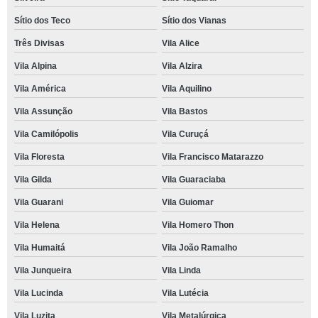
Sítio dos Teco
Sítio dos Vianas
Três Divisas
Vila Alice
Vila Alpina
Vila Alzira
Vila América
Vila Aquilino
Vila Assunção
Vila Bastos
Vila Camilópolis
Vila Curuçá
Vila Floresta
Vila Francisco Matarazzo
Vila Gilda
Vila Guaraciaba
Vila Guarani
Vila Guiomar
Vila Helena
Vila Homero Thon
Vila Humaitá
Vila João Ramalho
Vila Junqueira
Vila Linda
Vila Lucinda
Vila Lutécia
Vila Luzita
Vila Metalúrgica