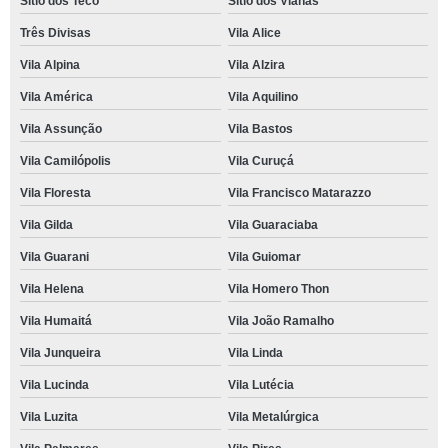
Sítio dos Teco
Sítio dos Vianas
Três Divisas
Vila Alice
Vila Alpina
Vila Alzira
Vila América
Vila Aquilino
Vila Assunção
Vila Bastos
Vila Camilópolis
Vila Curuçá
Vila Floresta
Vila Francisco Matarazzo
Vila Gilda
Vila Guaraciaba
Vila Guarani
Vila Guiomar
Vila Helena
Vila Homero Thon
Vila Humaitá
Vila João Ramalho
Vila Junqueira
Vila Linda
Vila Lucinda
Vila Lutécia
Vila Luzita
Vila Metalúrgica