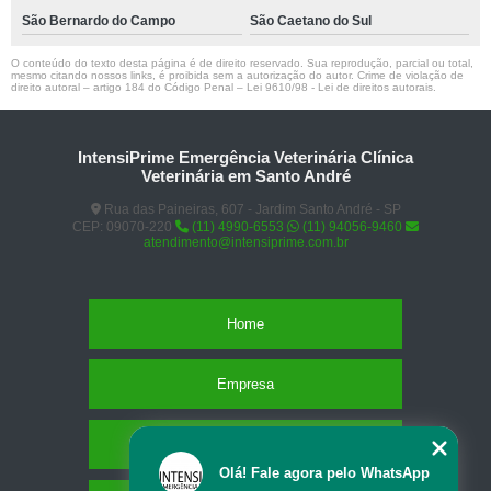
São Bernardo do Campo
São Caetano do Sul
O conteúdo do texto desta página é de direito reservado. Sua reprodução, parcial ou total,
mesmo citando nossos links, é proibida sem a autorização do autor. Crime de violação de
direito autoral – artigo 184 do Código Penal –
Lei 9610/98 - Lei de direitos autorais
.
IntensiPrime Emergência Veterinária Clínica
Veterinária em Santo André
Rua das Paineiras, 607 - Jardim Santo André - SP
CEP: 09070-220
(11) 4990-6553
(11) 94056-9460
atendimento@intensiprime.com.br
Home
Empresa
Missão
Olá! Fale agora pelo WhatsApp