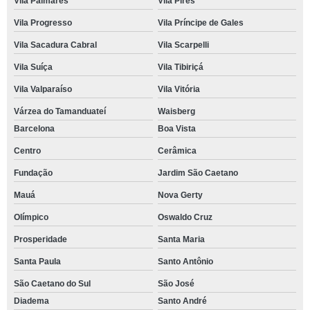
Vila Palmares
Vila Pires
Vila Progresso
Vila Príncipe de Gales
Vila Sacadura Cabral
Vila Scarpelli
Vila Suíça
Vila Tibiriçá
Vila Valparaíso
Vila Vitória
Várzea do Tamanduateí
Waisberg
Barcelona
Boa Vista
Centro
Cerâmica
Fundação
Jardim São Caetano
Mauá
Nova Gerty
Olímpico
Oswaldo Cruz
Prosperidade
Santa Maria
Santa Paula
Santo Antônio
São Caetano do Sul
São José
Diadema
Santo André