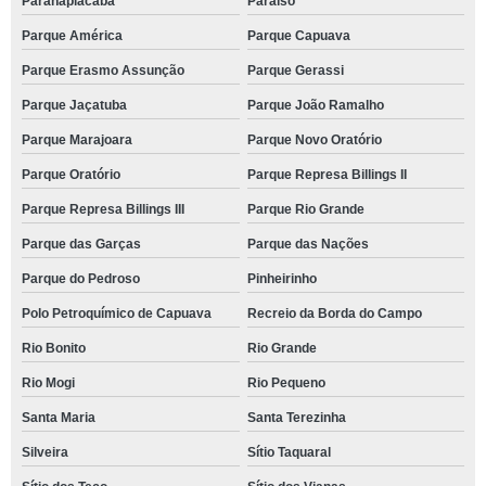
Paranapiacaba
Paraíso
Parque América
Parque Capuava
Parque Erasmo Assunção
Parque Gerassi
Parque Jaçatuba
Parque João Ramalho
Parque Marajoara
Parque Novo Oratório
Parque Oratório
Parque Represa Billings II
Parque Represa Billings III
Parque Rio Grande
Parque das Garças
Parque das Nações
Parque do Pedroso
Pinheirinho
Polo Petroquímico de Capuava
Recreio da Borda do Campo
Rio Bonito
Rio Grande
Rio Mogi
Rio Pequeno
Santa Maria
Santa Terezinha
Silveira
Sítio Taquaral