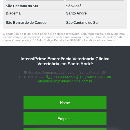
São Caetano do Sul
São José
Diadema
Santo André
São Bernardo do Campo
São Caetano do Sul
O conteúdo do texto desta página é de direito reservado. Sua reprodução, parcial ou total,
mesmo citando nossos links, é proibida sem a autorização do autor. Crime de violação de
direito autoral – artigo 184 do Código Penal –
Lei 9610/98 - Lei de direitos autorais
.
IntensiPrime Emergência Veterinária Clínica
Veterinária em Santo André
Rua das Paineiras, 607 - Jardim Santo André - SP
CEP: 09070-220
(11) 4990-6553
(11) 94056-9460
atendimento@intensiprime.com.br
Home
Empresa