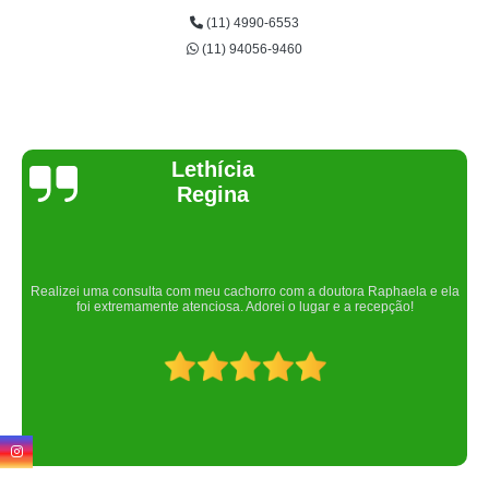
(11) 4990-6553
(11) 94056-9460
Joelma Lilian
Um lugar maravilhoso. Sempre serei grata pelo que fizeram por nós!