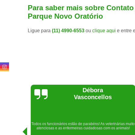
Para saber mais sobre Contato 
Parque Novo Oratório
Ligue para
(11) 4990-6553
ou
clique aqui
e entre 
Lethícia
Regina
Realizei uma consulta com meu cachorro com a doutora
rias muito
Raphaela e ela foi extremamente atenciosa. Adorei o lugar e a
imais!
recepção!