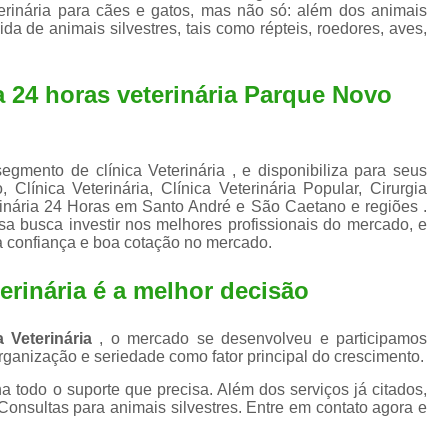
Exame de Ultrassom para An
erinária para cães e gatos, mas não só: além dos animais
a de animais silvestres, tais como répteis, roedores, aves,
Exame para Animais Santo André
Exame para Cachorro
Internaç
a 24 horas veterinária Parque Novo
Internação para Animais de Estimação
Int
Internação para Cães e Ga
egmento de clínica Veterinária , e disponibiliza para seus
Internação Semi Intensiva Veterinária
Inte
Clínica Veterinária, Clínica Veterinária Popular, Cirurgia
terinária 24 Horas em Santo André e São Caetano e regiões .
Internação Veterinária Santo André
sa busca investir nos melhores profissionais do mercado, e
a confiança e boa cotação no mercado.
Limpeza de Tártaro Canina
Limpeza de T
Limpeza de Tártaro em Cachorro
erinária é a melhor decisão
Limpeza de Tártaro para Gatos
Limp
ca Veterinária
, o mercado se desenvolveu e participamos
Limpeza Tártaro Santo André
Limpeza Tár
ganização e seriedade como fator principal do crescimento.
Tartarectomi
a todo o suporte que precisa. Além dos serviços já citados,
onsultas para animais silvestres. Entre em contato agora e