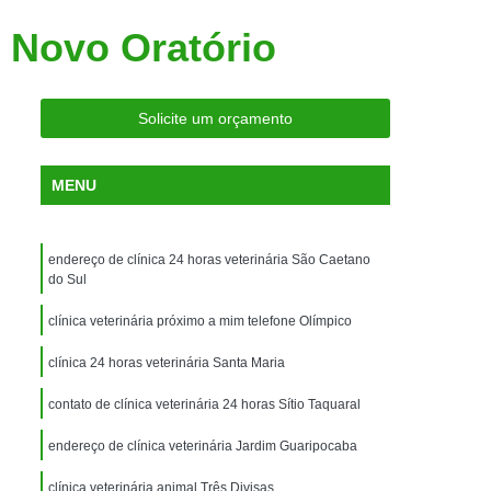
ria Próxima
Clínica Veterinária Próximo a Mim
e Novo Oratório
Clínica Veterinária São Caetano
Consulta de Ortopedia para Animais Silvestres
Solicite um orçamento
rapia para Silvestres
ia para Animais Silvestres
MENU
tres
Consulta para Animais Silvestres
 Silvestres Santo André
endereço de clínica 24 horas veterinária São Caetano
aetano
Consulta para Animal Silvestre
do Sul
a Veterinária para Animais Silvestres
clínica veterinária próximo a mim telefone Olímpico
Exame de Eletrocardiograma Veterinário
clínica 24 horas veterinária Santa Maria
Exame de Imagem para Animais
contato de clínica veterinária 24 horas Sítio Taquaral
Exame de Radiologia para Animais
endereço de clínica veterinária Jardim Guaripocaba
Exame de Sangue para Animais
clínica veterinária animal Três Divisas