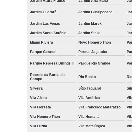
Jardim Alzira Franco
Jardim Ana Maria
Jar
Jardim Guarará
Jardim Guaripocaba
Ja
Jardim Las Vegas
Jardim Marek
Ja
Jardim Santo Antônio
Jardim Stella
Ja
Miami Riviera
Novo Homero Thon
Pa
Parque Gerassi
Parque Jaçatuba
Pa
Parque Represa Billings III
Parque Rio Grande
Pa
Recreio da Borda do
Rio Bonito
Ri
Campo
Silveira
Sítio Taquaral
Sít
Vila Alzira
Vila América
Vil
Vila Floresta
Vila Francisco Matarazzo
Vil
Vila Homero Thon
Vila Humaitá
Vi
Vila Luzita
Vila Metalúrgica
Vil