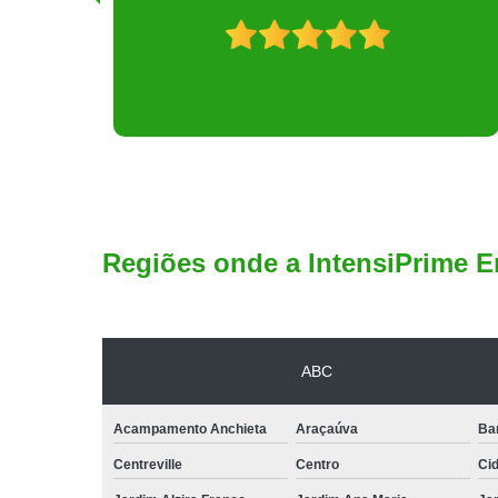
Regiões onde a IntensiPrime E
ABC
Acampamento Anchieta
Araçaúva
Ba
Centreville
Centro
Ci