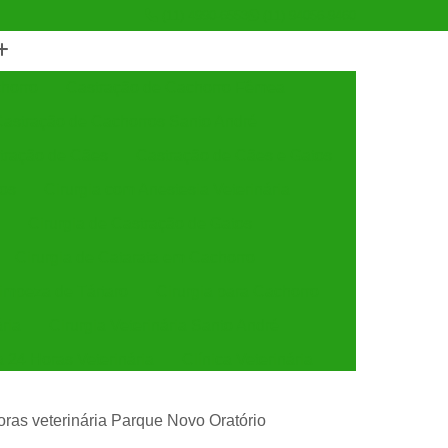
(11) 4990-6553
(11) 94056-9460
horro
Castração de Cachorro Fêmea
astração de Cachorros Santo André
tração de Cães
Castração de Cães e Gatos
tos
Cirurgia com Anestesia Veterinária
Cirurgia de Castração de Gatos
Cirurgia de Catarata em Cachorro
Limpeza de Tártaro
Cirurgia para Cachorro
ária
Cirurgia Veterinária Santo André
a 24 Horas Veterinária
Clínica Veterinária
línica Veterinária de Cães e Gatos
horas veterinária Parque Novo Oratório
 e Gatos
Clínica Veterinária Mais Próxima