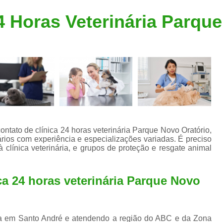
Clínica Veterinária Popular
Clínica Veteriná
4 Horas Veterinária Parqu
Clínica Veterinária Santo André
Consulta de Dermatologista para Silvestres
Consulta de Ozoniote
Consulta Médica Veterinár
Consulta Médica Veterinária para Silves
Consulta para Animais
Consulta para Animais Silvestres São C
ontato de clínica 24 horas veterinária Parque Novo Oratório,
rios com experiência e especializações variadas. É preciso
Consulta para Silvestres
Consult
 clínica veterinária, e grupos de proteção e resgate animal
Consulta Veterinária para Silvestres
Exame de Endoscopia Veterinária
ca 24 horas veterinária Parque Novo
Exame de Laboratório para Animais
Exame de Raio X para Animais
ada em Santo André e atendendo a região do ABC e da Zona