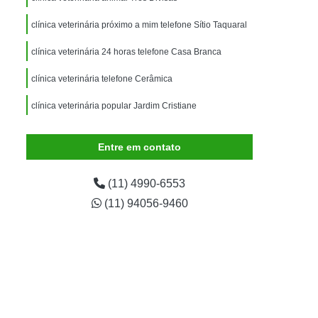
imais
Exame para Animais
clínica veterinária próximo a mim telefone Sítio Taquaral
Exame para Animais São Caetano
clínica veterinária 24 horas telefone Casa Branca
ão Animal
Internação de Animais
ernação para Cachorro
Internação para Cães
clínica veterinária telefone Cerâmica
tos
Internação para Gatos
clínica veterinária popular Jardim Cristiane
rnação Uti Veterinária
Internação Veterinária
Entre em contato
Internação Veterinária São Caetano
ártaro Canino
Limpeza de Tártaro de Cães
(11) 4990-6553
Limpeza de Tártaro para Cães
(11) 94056-9460
eza Dentária Canina
Limpeza Tártaro
taro São Caetano
Tartarectomia em Animais
a em Cachorro