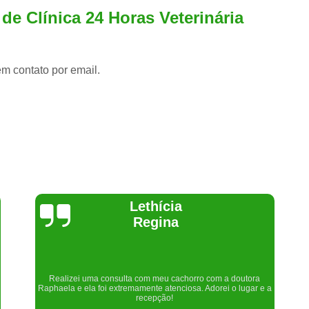
de Clínica 24 Horas Veterinária
em contato por email.
Joelma Lilian
Um lugar maravilhoso. Sempre serei grata pelo que fizeram por
nós!