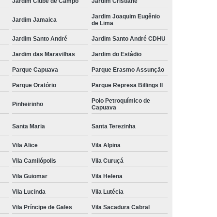
Jardim Clube de Campo
Jardim Cristiane
Jardim Joaquim Eugênio
Jardim Jamaica
de Lima
Jardim Santo André
Jardim Santo André CDHU
Jardim das Maravilhas
Jardim do Estádio
Parque Capuava
Parque Erasmo Assunção
Parque Oratório
Parque Represa Billings II
Polo Petroquímico de
Pinheirinho
Capuava
Santa Maria
Santa Terezinha
Vila Alice
Vila Alpina
Vila Camilópolis
Vila Curuçá
Vila Guiomar
Vila Helena
Vila Lucinda
Vila Lutécia
Vila Príncipe de Gales
Vila Sacadura Cabral