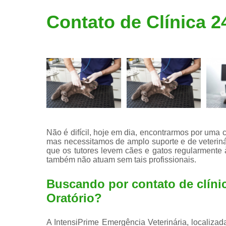
Limpeza de
Contato de Clínica 2
tártaro
Não é difícil, hoje em dia, encontrarmos por uma c
mas necessitamos de amplo suporte e de veteriná
que os tutores levem cães e gatos regularmente à
também não atuam sem tais profissionais.
Buscando por contato de clíni
Oratório?
A IntensiPrime Emergência Veterinária, localiz