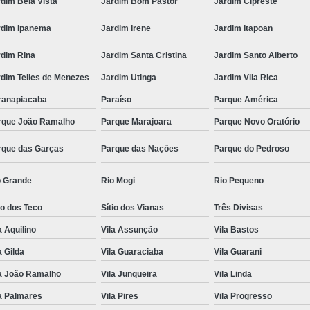
dim Bela Vista
Jardim Bom Pastor
Jardim Cipreste
rdim Ipanema
Jardim Irene
Jardim Itapoan
rdim Rina
Jardim Santa Cristina
Jardim Santo Alberto
rdim Telles de Menezes
Jardim Utinga
Jardim Vila Rica
ranapiacaba
Paraíso
Parque América
rque João Ramalho
Parque Marajoara
Parque Novo Oratório
rque das Garças
Parque das Nações
Parque do Pedroso
o Grande
Rio Mogi
Rio Pequeno
io dos Teco
Sítio dos Vianas
Três Divisas
a Aquilino
Vila Assunção
Vila Bastos
a Gilda
Vila Guaraciaba
Vila Guarani
la João Ramalho
Vila Junqueira
Vila Linda
a Palmares
Vila Pires
Vila Progresso