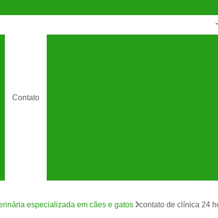
Castração Animal
Castração de Cac
Castração de Cachorro Macho
C
Castração de Cachorros São Caetano
Cas
Castração de Gato
Castração de Ga
Contato
Cirurgia de Castração de Cachorro
Cirurgia de Castração para Gatos
Cirurgia de Catarata em Gatos
Cirurgia 
Cirurgia para Gato
Cirurgia Veterin
Cirurgia Veterinária São Caetano
Clínic
Clínica Veterinária 24 Horas
C
terinária especializada em cães e gatos
contato de clínica 24 
Clínica Veterinária Especializada em Cães