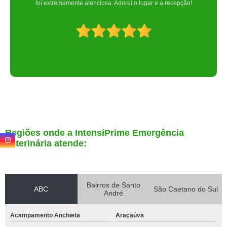
Regiões onde a IntensiPrime Emergência
Veterinária atende:
Bairros de Santo
ABC
São Caetano do Sul
André
Acampamento Anchieta
Araçaúva