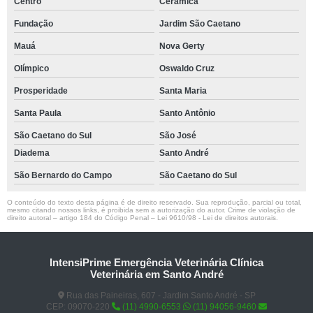
Centro
Cerâmica
Fundação
Jardim São Caetano
Mauá
Nova Gerty
Olímpico
Oswaldo Cruz
Prosperidade
Santa Maria
Santa Paula
Santo Antônio
São Caetano do Sul
São José
Diadema
Santo André
São Bernardo do Campo
São Caetano do Sul
O conteúdo do texto desta página é de direito reservado. Sua reprodução, parcial ou total,
mesmo citando nossos links, é proibida sem a autorização do autor. Crime de violação de
direito autoral – artigo 184 do Código Penal –
Lei 9610/98 - Lei de direitos autorais
.
IntensiPrime Emergência Veterinária Clínica
Veterinária em Santo André
Rua das Paineiras, 607 - Jardim Santo André - SP
CEP: 09070-220
(11) 4990-6553
(11) 94056-9460