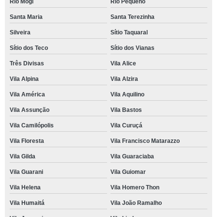
Rio Mogi
Rio Pequeno
Santa Maria
Santa Terezinha
Silveira
Sítio Taquaral
Sítio dos Teco
Sítio dos Vianas
Três Divisas
Vila Alice
Vila Alpina
Vila Alzira
Vila América
Vila Aquilino
Vila Assunção
Vila Bastos
Vila Camilópolis
Vila Curuçá
Vila Floresta
Vila Francisco Matarazzo
Vila Gilda
Vila Guaraciaba
Vila Guarani
Vila Guiomar
Vila Helena
Vila Homero Thon
Vila Humaitá
Vila João Ramalho