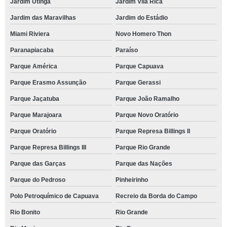
Jardim Utinga
Jardim Vila Rica
Jardim das Maravilhas
Jardim do Estádio
Miami Riviera
Novo Homero Thon
Paranapiacaba
Paraíso
Parque América
Parque Capuava
Parque Erasmo Assunção
Parque Gerassi
Parque Jaçatuba
Parque João Ramalho
Parque Marajoara
Parque Novo Oratório
Parque Oratório
Parque Represa Billings II
Parque Represa Billings III
Parque Rio Grande
Parque das Garças
Parque das Nações
Parque do Pedroso
Pinheirinho
Polo Petroquímico de Capuava
Recreio da Borda do Campo
Rio Bonito
Rio Grande