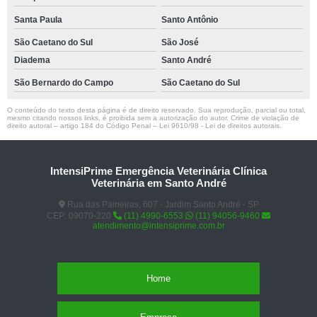
Santa Paula
Santo Antônio
São Caetano do Sul
São José
Diadema
Santo André
São Bernardo do Campo
São Caetano do Sul
O conteúdo do texto desta página é de direito reservado. Sua reprodução, parcial ou total,
mesmo citando nossos links, é proibida sem a autorização do autor. Crime de violação de
direito autoral – artigo 184 do Código Penal –
Lei 9610/98 - Lei de direitos autorais
.
IntensiPrime Emergência Veterinária Clínica
Veterinária em Santo André
Rua das Paineiras, 607 - Jardim Santo André - SP
CEP: 09070-220
(11) 4990-6553
(11) 94056-9460
atendimento@intensiprime.com.br
Home