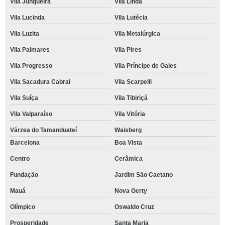
Vila Junqueira
Vila Linda
Vila Lucinda
Vila Lutécia
Vila Luzita
Vila Metalúrgica
Vila Palmares
Vila Pires
Vila Progresso
Vila Príncipe de Gales
Vila Sacadura Cabral
Vila Scarpelli
Vila Suíça
Vila Tibiriçá
Vila Valparaíso
Vila Vitória
Várzea do Tamanduateí
Waisberg
Barcelona
Boa Vista
Centro
Cerâmica
Fundação
Jardim São Caetano
Mauá
Nova Gerty
Olímpico
Oswaldo Cruz
Prosperidade
Santa Maria