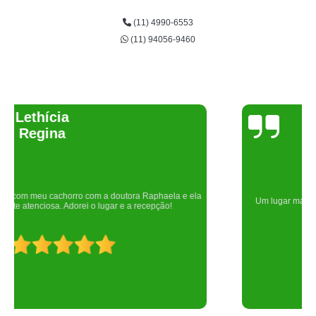
(11) 4990-6553
(11) 94056-9460
Joelma Lilian
Um lugar maravilhoso. Sempre serei grata pelo que fizeram por nós!