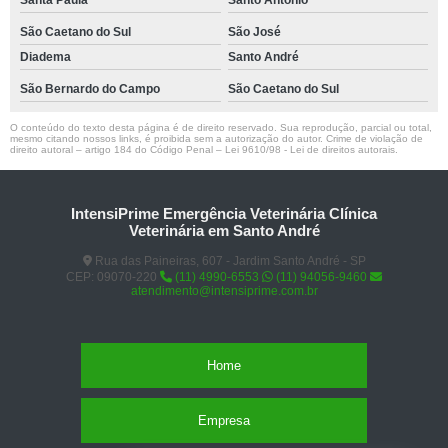
Santa Paula
Santo Antônio
São Caetano do Sul
São José
Diadema
Santo André
São Bernardo do Campo
São Caetano do Sul
O conteúdo do texto desta página é de direito reservado. Sua reprodução, parcial ou total,
mesmo citando nossos links, é proibida sem a autorização do autor. Crime de violação de
direito autoral – artigo 184 do Código Penal –
Lei 9610/98 - Lei de direitos autorais
.
IntensiPrime Emergência Veterinária Clínica
Veterinária em Santo André
Rua das Paineiras, 607 - Jardim Santo André - SP
CEP: 09070-220
(11) 4990-6553
(11) 94056-9460
atendimento@intensiprime.com.br
Home
Empresa