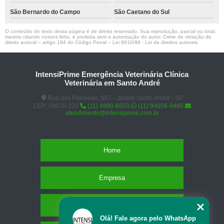
São Bernardo do Campo
São Caetano do Sul
O conteúdo do texto desta página é de direito reservado. Sua reprodução, parcial ou total,
mesmo citando nossos links, é proibida sem a autorização do autor. Crime de violação de
direito autoral – artigo 184 do Código Penal –
Lei 9610/98 - Lei de direitos autorais
.
IntensiPrime Emergência Veterinária Clínica
Veterinária em Santo André
Rua das Paineiras, 607 - Jardim Santo André - SP
CEP: 09070-220
(11) 4990-6553
(11) 94056-9460
atendimento@intensiprime.com.br
Home
Empresa
Missão
Olá! Fale agora pelo WhatsApp