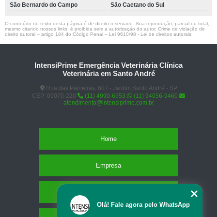
São Bernardo do Campo
São Caetano do Sul
O conteúdo do texto desta página é de direito reservado. Sua reprodução, parcial ou total,
mesmo citando nossos links, é proibida sem a autorização do autor. Crime de violação de
direito autoral – artigo 184 do Código Penal –
Lei 9610/98 - Lei de direitos autorais
.
IntensiPrime Emergência Veterinária Clínica
Veterinária em Santo André
Rua das Paineiras, 607 - Jardim Santo André - SP
CEP: 09070-220
(11) 4990-6553
(11) 94056-9460
atendimento@intensiprime.com.br
Home
Empresa
Missão
Olá! Fale agora pelo WhatsApp