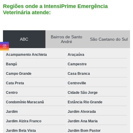
Regiões onde a IntensiPrime Emergência
Veterinária atende:
Bairros de Santo
ABC
São Caetano do Sul
André
Acampamento Anchieta
Araçaúva
Bangú
Campestre
Campo Grande
Casa Branca
Cata Preta
Centreville
Centro
Cidade São Jorge
Condomínio Maracanã
Estância Rio Grande
Jardim
Jardim Alvorada
Jardim Alzira Franco
Jardim Ana Maria
Jardim Bela Vista
Jardim Bom Pastor