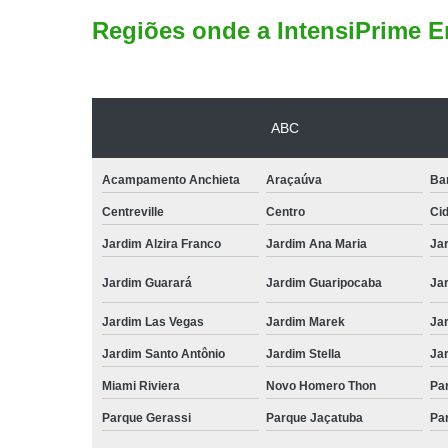
Regiões onde a IntensiPrime E
ABC
Acampamento Anchieta
Araçaúva
Ba
Centreville
Centro
Ci
Jardim Alzira Franco
Jardim Ana Maria
Jar
Jardim Guarará
Jardim Guaripocaba
Ja
Jardim Las Vegas
Jardim Marek
Ja
Jardim Santo Antônio
Jardim Stella
Ja
Miami Riviera
Novo Homero Thon
Pa
Parque Gerassi
Parque Jaçatuba
Pa