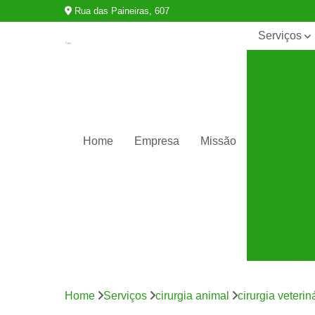
Rua das Paineiras, 607
Serviços
Castração
de animais
Cirurgia
animal
Clínicas
Home
Empresa
Missão
veterinárias
Consultas
para
animais
silvestres
Exames
para
animais
Internação
para
Home
Serviços
cirurgia animal
cirurgia veteri
animais