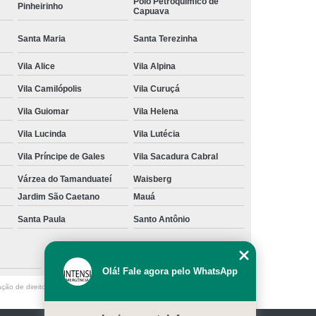
Polo Petroquímico de
Pinheirinho
Capuava
Santa Maria
Santa Terezinha
Vila Alice
Vila Alpina
Vila Camilópolis
Vila Curuçá
Vila Guiomar
Vila Helena
Vila Lucinda
Vila Lutécia
Vila Príncipe de Gales
Vila Sacadura Cabral
Várzea do Tamanduateí
Waisberg
Jardim São Caetano
Mauá
Santa Paula
Santo Antônio
São Caetano do Sul
Olá! Fale agora pelo WhatsApp
ação de direito autoral – artigo 184 do Código Penal –
Lei 9610/98 - Lei de