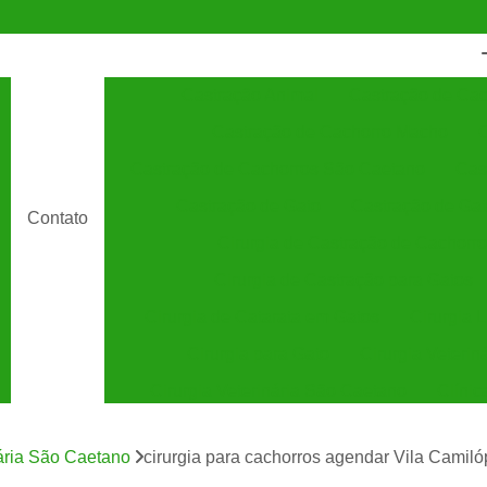
Castração Animal
Castração de Cac
Castração de Cachorro Macho
C
Castração de Cachorros São Caetano
Cas
Castração de Gato
Castração de Ga
Contato
Cirurgia de Castração de Cachorro
Cirurgia de Castração para Gatos
Cirurgia de Catarata em Gatos
Cirurgia 
Cirurgia para Gato
Cirurgia Veterin
Cirurgia Veterinária São Caetano
Clínic
Clínica Veterinária 24 Horas
C
nária São Caetano
cirurgia para cachorros agendar Vila Camiló
Clínica Veterinária Especializada em Cães