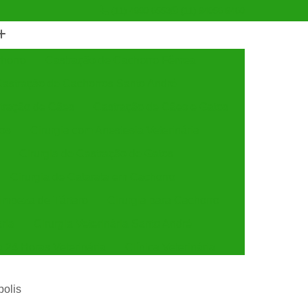
(11) 4990-6553
(11) 94056-9460
horro
Castração de Cachorro Fêmea
astração de Cachorros Santo André
tração de Cães
Castração de Cães e Gatos
tos
Cirurgia com Anestesia Veterinária
Cirurgia de Castração de Gatos
Cirurgia de Catarata em Cachorro
Limpeza de Tártaro
Cirurgia para Cachorro
ária
Cirurgia Veterinária Santo André
a 24 Horas Veterinária
Clínica Veterinária
línica Veterinária de Cães e Gatos
polis
 e Gatos
Clínica Veterinária Mais Próxima