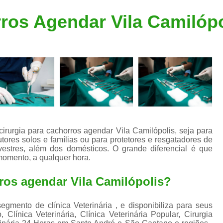
Clínica Veterinária Popular
Clínica Veteriná
rros Agendar Vila Camilópo
Clínica Veterinária Santo André
Consulta de Dermatologista para Silvestres
Consulta de Ozoniote
Consulta Médica Veterinár
Consulta Médica Veterinária para Silves
Consulta para Animais
Consulta para Animais Silvestres São C
irurgia para cachorros agendar Vila Camilópolis, seja para
ores solos e famílias ou para protetores e resgatadores de
Consulta para Silvestres
Consult
vestres, além dos domésticos. O grande diferencial é que
momento, a qualquer hora.
Consulta Veterinária para Silvestres
Exame de Endoscopia Veterinária
ros agendar Vila Camilópolis?
Exame de Laboratório para Animais
egmento de clínica Veterinária , e disponibiliza para seus
Exame de Raio X para Animais
Clínica Veterinária, Clínica Veterinária Popular, Cirurgia