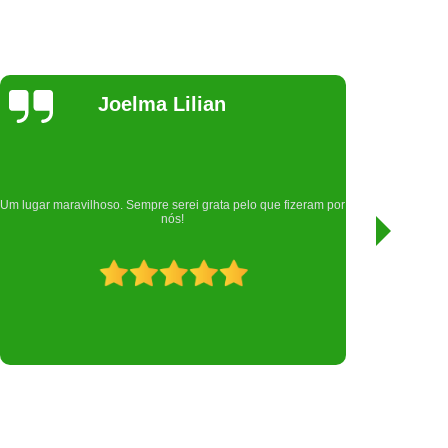
Samara
Rodrigues
Nota mil para esta clínica, que cuidou da minha filha Gamora
por
🐱, atendimento top, desde a recepção que são muito
atenciosas.