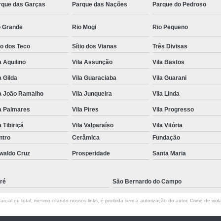
rque das Garças
Parque das Nações
Parque do Pedroso
o Grande
Rio Mogi
Rio Pequeno
io dos Teco
Sítio dos Vianas
Três Divisas
a Aquilino
Vila Assunção
Vila Bastos
a Gilda
Vila Guaraciaba
Vila Guarani
la João Ramalho
Vila Junqueira
Vila Linda
a Palmares
Vila Pires
Vila Progresso
a Tibiriçá
Vila Valparaíso
Vila Vitória
ntro
Cerâmica
Fundação
waldo Cruz
Prosperidade
Santa Maria
ré
São Bernardo do Campo
rcial ou total, mesmo citando nossos links, é proibida sem a autorização do autor. Crime de viol