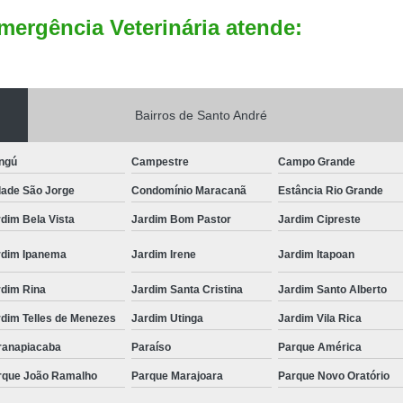
mergência Veterinária atende:
Bairros de Santo André
ngú
Campestre
Campo Grande
dade São Jorge
Condomínio Maracanã
Estância Rio Grande
dim Bela Vista
Jardim Bom Pastor
Jardim Cipreste
rdim Ipanema
Jardim Irene
Jardim Itapoan
rdim Rina
Jardim Santa Cristina
Jardim Santo Alberto
rdim Telles de Menezes
Jardim Utinga
Jardim Vila Rica
ranapiacaba
Paraíso
Parque América
rque João Ramalho
Parque Marajoara
Parque Novo Oratório