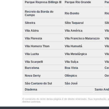
Parque Represa Billings III
Parque Rio Grande
Pa
Recreio da Borda do
Rio Bonito
Ri
Campo
Silveira
Sítio Taquaral
Sít
Vila Alzira
Vila América
Vil
Vila Floresta
Vila Francisco Matarazzo
Vil
Vila Homero Thon
Vila Humaitá
Vi
Vila Luzita
Vila Metalúrgica
Vil
Vila Scarpelli
Vila Suíça
Vil
Barcelona
Boa Vista
Ce
Nova Gerty
Olímpico
Os
São Caetano do Sul
São José
Diadema
Santo And
O conteúdo do texto desta página é de direito reservado. Sua reprodução, pa
direitos autorais
.