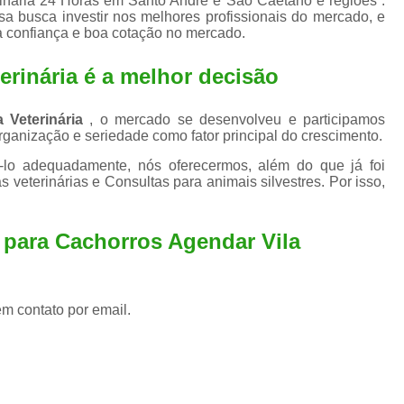
terinária 24 Horas em Santo André e São Caetano e regiões .
Exame de Ultrassom para An
sa busca investir nos melhores profissionais do mercado, e
a confiança e boa cotação no mercado.
Exame para Animais Santo André
Exame para Cachorro
Internaç
erinária é a melhor decisão
Internação para Animais de Estimação
Int
ca Veterinária
, o mercado se desenvolveu e participamos
Internação para Cães e Ga
ganização e seriedade como fator principal do crescimento.
Internação Semi Intensiva Veterinária
Inte
ê-lo adequadamente, nós oferecermos, além do que já foi
s veterinárias e Consultas para animais silvestres. Por isso,
Internação Veterinária Santo André
Limpeza de Tártaro Canina
Limpeza de T
a para Cachorros Agendar Vila
Limpeza de Tártaro em Cachorro
Limpeza de Tártaro para Gatos
Limp
em contato por email.
Limpeza Tártaro Santo André
Limpeza Tár
Tartarectomi