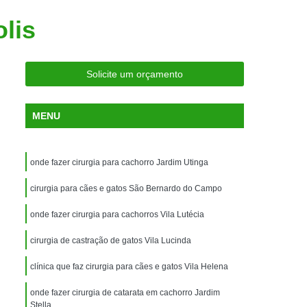
ria Próxima
Clínica Veterinária Próximo a Mim
lis
Clínica Veterinária São Caetano
Consulta de Ortopedia para Animais Silvestres
Solicite um orçamento
rapia para Silvestres
ia para Animais Silvestres
MENU
tres
Consulta para Animais Silvestres
 Silvestres Santo André
onde fazer cirurgia para cachorro Jardim Utinga
aetano
Consulta para Animal Silvestre
cirurgia para cães e gatos São Bernardo do Campo
a Veterinária para Animais Silvestres
onde fazer cirurgia para cachorros Vila Lutécia
Exame de Eletrocardiograma Veterinário
cirurgia de castração de gatos Vila Lucinda
Exame de Imagem para Animais
Exame de Radiologia para Animais
clínica que faz cirurgia para cães e gatos Vila Helena
Exame de Sangue para Animais
onde fazer cirurgia de catarata em cachorro Jardim
Stella