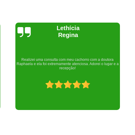
Joelma Lilian
 doutora
Um lugar maravilhoso. Sempre serei grata pelo que fizeram 
 o lugar e a
nós!