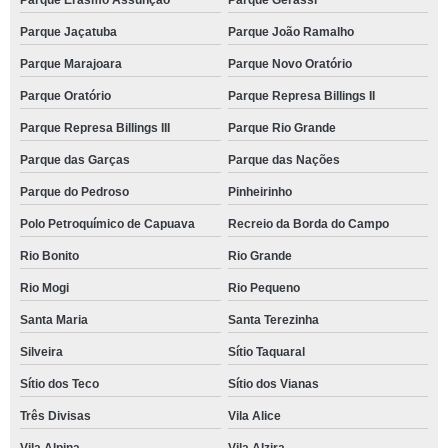
Parque Erasmo Assunção
Parque Gerassi
Parque Jaçatuba
Parque João Ramalho
Parque Marajoara
Parque Novo Oratório
Parque Oratório
Parque Represa Billings II
Parque Represa Billings III
Parque Rio Grande
Parque das Garças
Parque das Nações
Parque do Pedroso
Pinheirinho
Polo Petroquímico de Capuava
Recreio da Borda do Campo
Rio Bonito
Rio Grande
Rio Mogi
Rio Pequeno
Santa Maria
Santa Terezinha
Silveira
Sítio Taquaral
Sítio dos Teco
Sítio dos Vianas
Três Divisas
Vila Alice