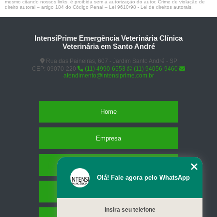
mesmo citando nossos links, é proibida sem a autorização do autor. Crime de violação de
direito autoral – artigo 184 do Código Penal –
Lei 9610/98 - Lei de direitos autorais
.
IntensiPrime Emergência Veterinária Clínica
Veterinária em Santo André
Rua das Paineiras, 607 - Jardim Santo André - SP
CEP: 09070-220
(11) 4990-6553
(11) 94056-9460
atendimento@intensiprime.com.br
Home
Empresa
Missão
Olá! Fale agora pelo WhatsApp
Serviços
Insira seu telefone