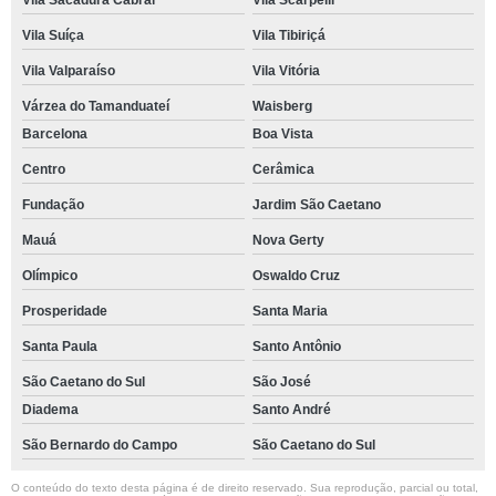
Vila Sacadura Cabral
Vila Scarpelli
Vila Suíça
Vila Tibiriçá
Vila Valparaíso
Vila Vitória
Várzea do Tamanduateí
Waisberg
Barcelona
Boa Vista
Centro
Cerâmica
Fundação
Jardim São Caetano
Mauá
Nova Gerty
Olímpico
Oswaldo Cruz
Prosperidade
Santa Maria
Santa Paula
Santo Antônio
São Caetano do Sul
São José
Diadema
Santo André
São Bernardo do Campo
São Caetano do Sul
O conteúdo do texto desta página é de direito reservado. Sua reprodução, parcial ou total,