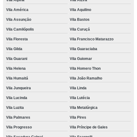
Vila Alpina
Vila Alzira
Vila América
Vila Aquilino
Vila Assunção
Vila Bastos
Vila Camilópolis
Vila Curuçá
Vila Floresta
Vila Francisco Matarazzo
Vila Gilda
Vila Guaraciaba
Vila Guarani
Vila Guiomar
Vila Helena
Vila Homero Thon
Vila Humaitá
Vila João Ramalho
Vila Junqueira
Vila Linda
Vila Lucinda
Vila Lutécia
Vila Luzita
Vila Metalúrgica
Vila Palmares
Vila Pires
Vila Progresso
Vila Príncipe de Gales