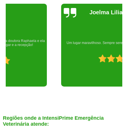
Joelma Lilian
Um lugar maravilhoso. Sempre serei grata pelo que fizeram por nós!
Regiões onde a IntensiPrime Emergência
Veterinária atende: