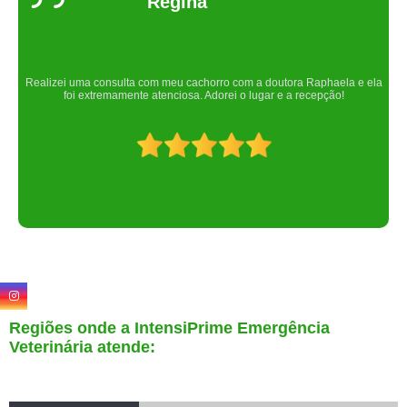
Um lugar maravilhoso. Sempre serei grata pelo que fizeram por nós!
Regiões onde a IntensiPrime Emergência
Veterinária atende: