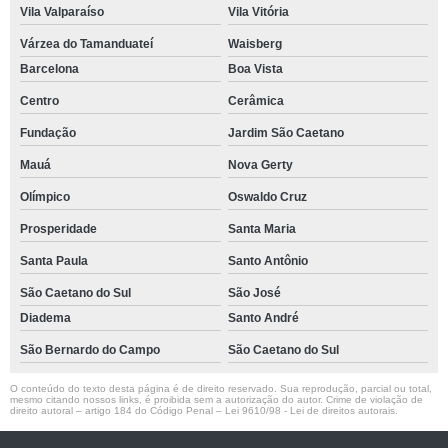
Vila Valparaíso
Vila Vitória
Várzea do Tamanduateí
Waisberg
Barcelona
Boa Vista
Centro
Cerâmica
Fundação
Jardim São Caetano
Mauá
Nova Gerty
Olímpico
Oswaldo Cruz
Prosperidade
Santa Maria
Santa Paula
Santo Antônio
São Caetano do Sul
São José
Diadema
Santo André
São Bernardo do Campo
São Caetano do Sul
O conteúdo do texto desta página é de direito reservado. Sua reprodução, parcial ou total,
mesmo citando nossos links, é proibida sem a autorização do autor. Crime de violação de
direito autoral – artigo 184 do Código Penal –
Lei 9610/98 - Lei de direitos autorais
.