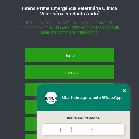
IntensiPrime Emergência Veterinária Clínica
Veterinária em Santo André
Rua das Paineiras, 607 - Jardim Santo André - SP
CEP: 09070-220
(11) 4990-6553
(11) 94056-9460
atendimento@intensiprime.com.br
Home
Empresa
Missão
Olá! Fale agora pelo WhatsApp
Serviços
Insira seu telefone
Contato