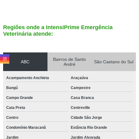
Regiões onde a IntensiPrime Emergência
Veterinária atende:
Bairros de Santo
ABC
São Caetano do Sul
André
Acampamento Anchieta
Araçaúva
Bangú
Campestre
Campo Grande
Casa Branca
Cata Preta
Centreville
Centro
Cidade São Jorge
Condomínio Maracanã
Estância Rio Grande
Jardim
Jardim Alvorada