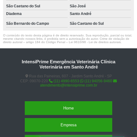
São Caetano do Sul
São José
Diadema
Santo André
São Bernardo do Campo
São Caetano do Sul
O conteúdo do texto desta página é de direito reservado. Sua reprodução, parcial ou total,
mesmo citando nossos links, é proibida sem a autorização do autor. Crime de violação de
direito autoral – artigo 184 do Código Penal –
Lei 9610/98 - Lei de direitos autorais
.
IntensiPrime Emergência Veterinária Clínica
Veterinária em Santo André
Rua das Paineiras, 607 - Jardim Santo André - SP
CEP: 09070-220
(11) 4990-6553
(11) 94056-9460
atendimento@intensiprime.com.br
Home
Empresa