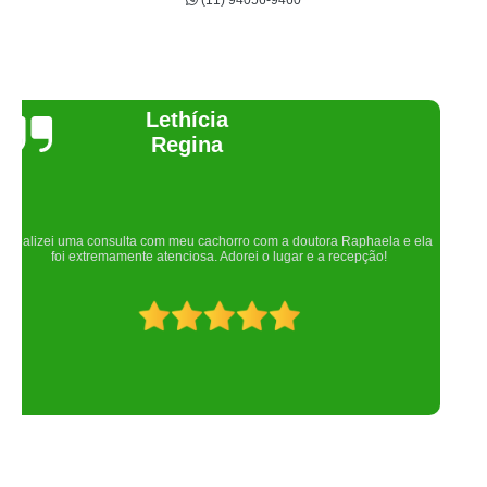
(11) 94056-9460
Joelma Lilian
Um lugar maravilhoso. Sempre serei grata pelo que fizeram por nós!