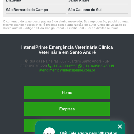
Diadema
Santo André
São Bernardo do Campo
São Caetano do Sul
O conteúdo do texto desta página é de direito reservado. Sua reprodução, parcial ou total,
mesmo citando nossos links, é proibida sem a autorização do autor. Crime de violação de
direito autoral – artigo 184 do Código Penal –
Lei 9610/98 - Lei de direitos autorais
.
IntensiPrime Emergência Veterinária Clínica
Veterinária em Santo André
Rua das Paineiras, 607 - Jardim Santo André - SP
CEP: 09070-220
(11) 4990-6553
(11) 94056-9460
atendimento@intensiprime.com.br
Home
Empresa
Missão
Olá! Fale agora pelo WhatsApp