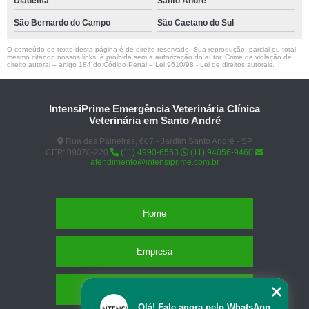
Diadema
Santo André
São Bernardo do Campo
São Caetano do Sul
O conteúdo do texto desta página é de direito reservado. Sua reprodução, parcial ou total,
mesmo citando nossos links, é proibida sem a autorização do autor. Crime de violação de
direito autoral – artigo 184 do Código Penal –
Lei 9610/98 - Lei de direitos autorais
.
IntensiPrime Emergência Veterinária Clínica
Veterinária em Santo André
Rua das Paineiras, 607 - Jardim Santo André - SP
CEP: 09070-220
(11) 4990-6553
(11) 94056-9460
atendimento@intensiprime.com.br
Home
Empresa
Missão
Olá! Fale agora pelo WhatsApp