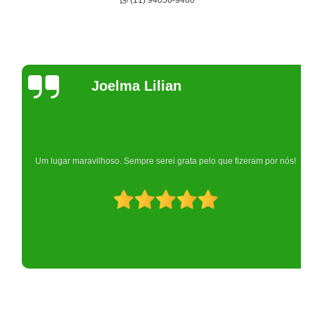
(11) 94056-9460
Joelma Lilian
Um lugar maravilhoso. Sempre serei grata pelo que fizeram por nós!