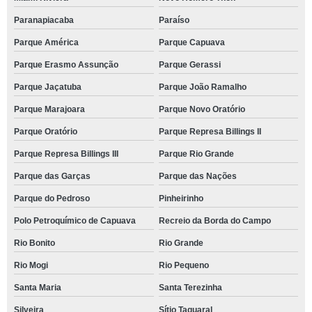
Paranapiacaba
Paraíso
Parque América
Parque Capuava
Parque Erasmo Assunção
Parque Gerassi
Parque Jaçatuba
Parque João Ramalho
Parque Marajoara
Parque Novo Oratório
Parque Oratório
Parque Represa Billings II
Parque Represa Billings III
Parque Rio Grande
Parque das Garças
Parque das Nações
Parque do Pedroso
Pinheirinho
Polo Petroquímico de Capuava
Recreio da Borda do Campo
Rio Bonito
Rio Grande
Rio Mogi
Rio Pequeno
Santa Maria
Santa Terezinha
Silveira
Sítio Taquaral