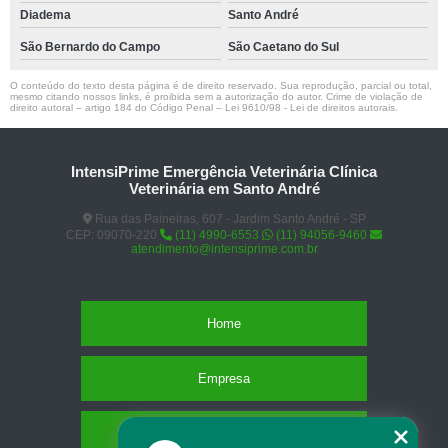
Diadema
Santo André
São Bernardo do Campo
São Caetano do Sul
O conteúdo do texto desta página é de direito reservado. Sua reprodução, parcial ou total,
mesmo citando nossos links, é proibida sem a autorização do autor. Crime de violação de
direito autoral – artigo 184 do Código Penal –
Lei 9610/98 - Lei de direitos autorais
.
IntensiPrime Emergência Veterinária Clínica
Veterinária em Santo André
Rua das Paineiras, 607 - Jardim Santo André - SP
CEP: 09070-220
(11) 4990-6553
(11) 94056-9460
atendimento@intensiprime.com.br
Home
Empresa
Missão