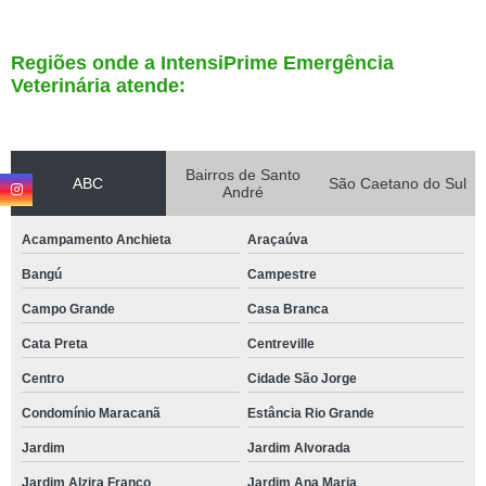
Regiões onde a IntensiPrime Emergência
Veterinária atende:
Bairros de Santo
ABC
São Caetano do Sul
André
Acampamento Anchieta
Araçaúva
Bangú
Campestre
Campo Grande
Casa Branca
Cata Preta
Centreville
Centro
Cidade São Jorge
Condomínio Maracanã
Estância Rio Grande
Jardim
Jardim Alvorada
Jardim Alzira Franco
Jardim Ana Maria