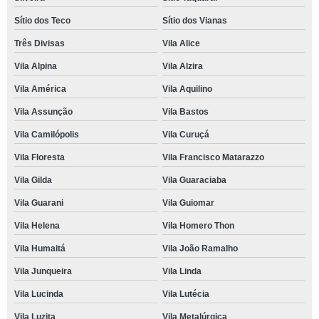
Sítio dos Teco
Sítio dos Vianas
Três Divisas
Vila Alice
Vila Alpina
Vila Alzira
Vila América
Vila Aquilino
Vila Assunção
Vila Bastos
Vila Camilópolis
Vila Curuçá
Vila Floresta
Vila Francisco Matarazzo
Vila Gilda
Vila Guaraciaba
Vila Guarani
Vila Guiomar
Vila Helena
Vila Homero Thon
Vila Humaitá
Vila João Ramalho
Vila Junqueira
Vila Linda
Vila Lucinda
Vila Lutécia
Vila Luzita
Vila Metalúrgica