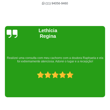
(11) 94056-9460
Joelma Lilian
Um lugar maravilhoso. Sempre serei grata pelo que fizeram por nós!