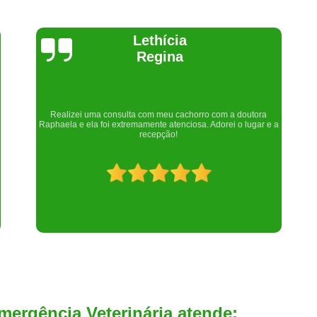
Joelma Lilian
ra
Um lugar maravilhoso. Sempre serei grata pelo que fizeram por
r e a
nós!
mergência Veterinária atende: