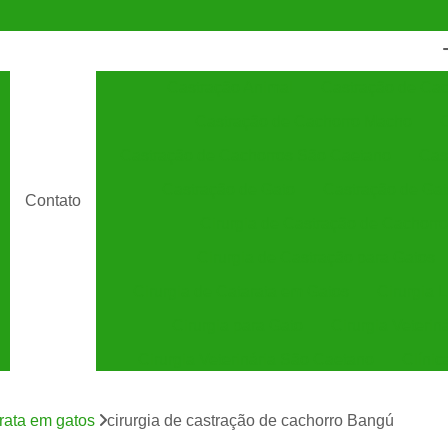
Castração Animal
Castração de Cac
Castração de Cachorro Macho
C
Castração de Cachorros São Caetano
Cas
Castração de Gato
Castração de Ga
Contato
Cirurgia de Castração de Cachorro
Cirurgia de Castração para Gatos
Cirurgia de Catarata em Gatos
Cirurgia 
Cirurgia para Gato
Cirurgia Veterin
Cirurgia Veterinária São Caetano
Clínic
Clínica Veterinária 24 Horas
C
arata em gatos
cirurgia de castração de cachorro Bangú
Clínica Veterinária Especializada em Cães