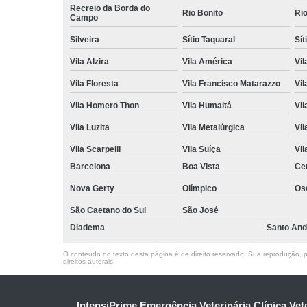
Recreio da Borda do
Rio Bonito
Ri
Campo
Silveira
Sítio Taquaral
Sít
Vila Alzira
Vila América
Vil
Vila Floresta
Vila Francisco Matarazzo
Vil
Vila Homero Thon
Vila Humaitá
Vi
Vila Luzita
Vila Metalúrgica
Vil
Vila Scarpelli
Vila Suíça
Vil
Barcelona
Boa Vista
Ce
Nova Gerty
Olímpico
Os
São Caetano do Sul
São José
Diadema
Santo And
O conteúdo do texto desta página é de direito reservado. Sua reprodução, pa
direitos autorais
.
IntensiPrime Emergência Veterinária Clínica Vet