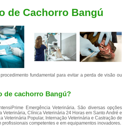
Clínica Veterinária Popular
Clínica Veteriná
ão de Cachorro Bangú
Clínica Veterinária Santo André
Consulta de Dermatologista para Silvestres
Consulta de Ozoniote
Consulta Médica Veterinár
Consulta Médica Veterinária para Silves
Consulta para Animais
Consulta para Animais Silvestres São C
 procedimento fundamental para evitar a perda de visão ou
Consulta para Silvestres
Consult
Consulta Veterinária para Silvestres
ão de cachorro Bangú?
Exame de Endoscopia Veterinária
ntensiPrime Emergência Veterinária. São diversas opções
Exame de Laboratório para Animais
ia Veterinária, Clínica Veterinária 24 Horas em Santo André e
a Veterinária Popular, Internação Veterinária e Castração de
Exame de Raio X para Animais
em profissionais competentes e em equipamentos inovadores.