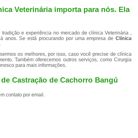
Exame de Ultrassom para An
ica Veterinária importa para nós. Ela
Exame para Animais Santo André
Exame para Cachorro
Internaç
tradição e experiência no mercado de clínica Veterinária ,
Internação para Animais de Estimação
Int
há anos. Se está procurando por uma empresa de
Clínica
.
Internação para Cães e Ga
ermos os melhores, por isso, caso você precise de clínica
Internação Semi Intensiva Veterinária
Inte
mento. Também oferecemos outros serviços, como Cirurgia
conosco para mais informações.
Internação Veterinária Santo André
Limpeza de Tártaro Canina
Limpeza de T
a de Castração de Cachorro Bangú
Limpeza de Tártaro em Cachorro
em contato por email.
Limpeza de Tártaro para Gatos
Limp
Limpeza Tártaro Santo André
Limpeza Tár
Tartarectomi