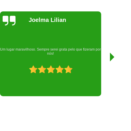
Samara
Rodrigues
Nota mil para esta clínica, que cuidou da minha filha Gamora
🐱, atendimento top, desde a recepção que são muito
atenciosas.