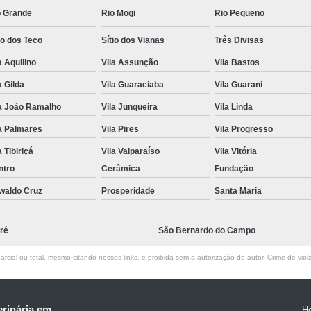
o Grande
Rio Mogi
Rio Pequeno
io dos Teco
Sítio dos Vianas
Três Divisas
a Aquilino
Vila Assunção
Vila Bastos
a Gilda
Vila Guaraciaba
Vila Guarani
la João Ramalho
Vila Junqueira
Vila Linda
a Palmares
Vila Pires
Vila Progresso
a Tibiriçá
Vila Valparaíso
Vila Vitória
ntro
Cerâmica
Fundação
waldo Cruz
Prosperidade
Santa Maria
ré
São Bernardo do Campo
rcial ou total, mesmo citando nossos links, é proibida sem a autorização do autor. Crime de viol
erinária em
H