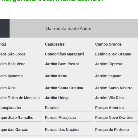
Bairros de Santo André
ngú
Campestre
Campo Grande
dade São Jorge
Condomínio Maracanã
Estância Rio Grande
dim Bela Vista
Jardim Bom Pastor
Jardim Cipreste
rdim Ipanema
Jardim Irene
Jardim Itapoan
rdim Rina
Jardim Santa Cristina
Jardim Santo Alberto
rdim Telles de Menezes
Jardim Utinga
Jardim Vila Rica
ranapiacaba
Paraíso
Parque América
rque João Ramalho
Parque Marajoara
Parque Novo Oratório
rque das Garças
Parque das Nações
Parque do Pedroso