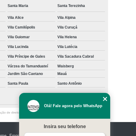
Santa Maria
Santa Terezinha
Vila Alice
Vila Alpina
Vila Camilópolis
Vila Curuçá
Vila Guiomar
Vila Helena
Vila Lucinda
Vila Lutécia
Vila Príncipe de Gales
Vila Sacadura Cabral
Várzea do Tamanduateí
Waisberg
Jardim São Caetano
Mauá
Santa Paula
Santo Antônio
São Caetano do Sul
Olá! Fale agora pelo WhatsApp
ação de direito autoral – artigo 184 do Código Penal –
Lei 9610/98 - Lei de
Insira seu telefone
ome
Empresa
Missão
Serviços
Contato
Mapa do site