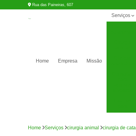
Rua das Paineiras, 607
Serviços
Castração
de animais
Cirurgia
animal
Clínicas
Home
Empresa
Missão
veterinárias
Consultas
para
animais
silvestres
Exames
para
animais
Internação
para
Home
Serviços
cirurgia animal
cirurgia de cat
animais