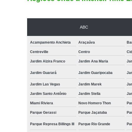
ABC
Acampamento Anchieta
Araçaúva
Ba
Centreville
Centro
Ci
Jardim Alzira Franco
Jardim Ana Maria
Jar
Jardim Guarará
Jardim Guaripocaba
Ja
Jardim Las Vegas
Jardim Marek
Ja
Jardim Santo Antônio
Jardim Stella
Ja
Miami Riviera
Novo Homero Thon
Pa
Parque Gerassi
Parque Jaçatuba
Pa
Parque Represa Billings III
Parque Rio Grande
Pa