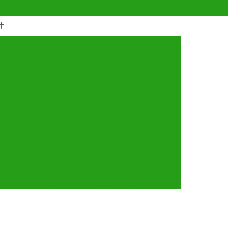
(11) 4990-6553
(11) 94056-9460
horro
Castração de Cachorro Fêmea
astração de Cachorros Santo André
tração de Cães
Castração de Cães e Gatos
tos
Cirurgia com Anestesia Veterinária
Cirurgia de Castração de Gatos
Cirurgia de Catarata em Cachorro
Limpeza de Tártaro
Cirurgia para Cachorro
ária
Cirurgia Veterinária Santo André
a 24 Horas Veterinária
Clínica Veterinária
línica Veterinária de Cães e Gatos
 e Gatos
Clínica Veterinária Mais Próxima