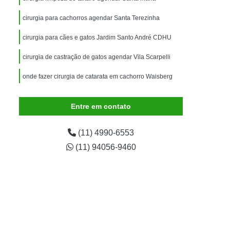
imais
Exame para Animais
cirurgia para cachorros agendar Santa Terezinha
Exame para Animais São Caetano
cirurgia para cães e gatos Jardim Santo André CDHU
ão Animal
Internação de Animais
ernação para Cachorro
Internação para Cães
cirurgia de castração de gatos agendar Vila Scarpelli
tos
Internação para Gatos
onde fazer cirurgia de catarata em cachorro Waisberg
rnação Uti Veterinária
Internação Veterinária
Entre em contato
Internação Veterinária São Caetano
ártaro Canino
Limpeza de Tártaro de Cães
(11) 4990-6553
Limpeza de Tártaro para Cães
(11) 94056-9460
eza Dentária Canina
Limpeza Tártaro
taro São Caetano
Tartarectomia em Animais
a em Cachorro