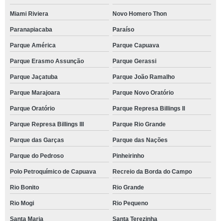
Miami Riviera
Novo Homero Thon
Paranapiacaba
Paraíso
Parque América
Parque Capuava
Parque Erasmo Assunção
Parque Gerassi
Parque Jaçatuba
Parque João Ramalho
Parque Marajoara
Parque Novo Oratório
Parque Oratório
Parque Represa Billings II
Parque Represa Billings III
Parque Rio Grande
Parque das Garças
Parque das Nações
Parque do Pedroso
Pinheirinho
Polo Petroquímico de Capuava
Recreio da Borda do Campo
Rio Bonito
Rio Grande
Rio Mogi
Rio Pequeno
Santa Maria
Santa Terezinha