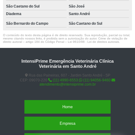
São Caetano do Sul
São José
Diadema
Santo André
São Bernardo do Campo
São Caetano do Sul
O conteúdo do texto desta página é de direito reservado. Sua reprodução, parcial ou total,
mesmo citando nossos links, é proibida sem a autorização do autor. Crime de violação de
direito autoral – artigo 184 do Código Penal –
Lei 9610/98 - Lei de direitos autorais
.
IntensiPrime Emergência Veterinária Clínica
Veterinária em Santo André
Rua das Paineiras, 607 - Jardim Santo André - SP
CEP: 09070-220
(11) 4990-6553
(11) 94056-9460
atendimento@intensiprime.com.br
Home
Empresa