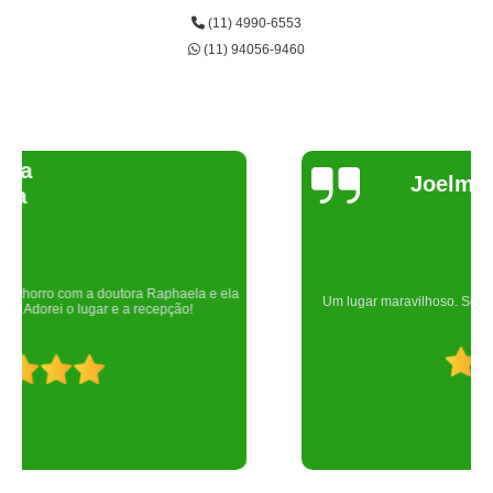
(11) 4990-6553
(11) 94056-9460
Joelma Lilian
Um lugar maravilhoso. Sempre serei grata pelo que fizeram por nós!