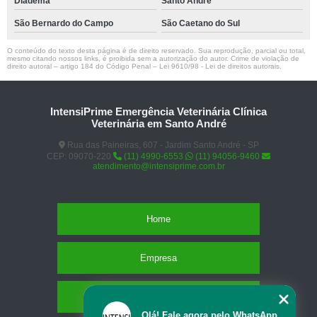
Diadema
Santo André
São Bernardo do Campo
São Caetano do Sul
O conteúdo do texto desta página é de direito reservado. Sua reprodução, parcial ou total,
mesmo citando nossos links, é proibida sem a autorização do autor. Crime de violação de
direito autoral – artigo 184 do Código Penal –
Lei 9610/98 - Lei de direitos autorais
.
IntensiPrime Emergência Veterinária Clínica
Veterinária em Santo André
Rua das Paineiras, 607 - Jardim Santo André - SP
CEP: 09070-220
(11) 4990-6553
(11) 94056-9460
atendimento@intensiprime.com.br
Home
Empresa
Missão
Olá! Fale agora pelo WhatsApp