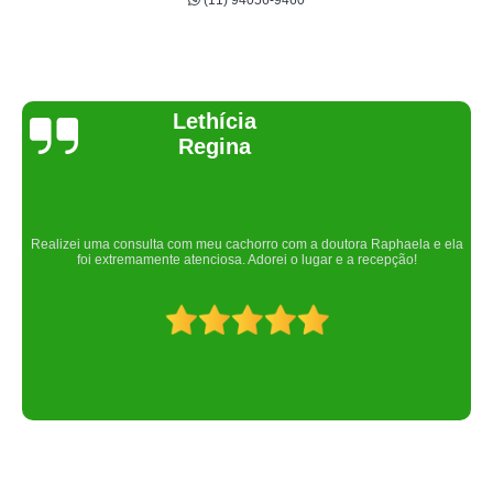
(11) 94056-9460
Joelma Lilian
Um lugar maravilhoso. Sempre serei grata pelo que fizeram por nós!