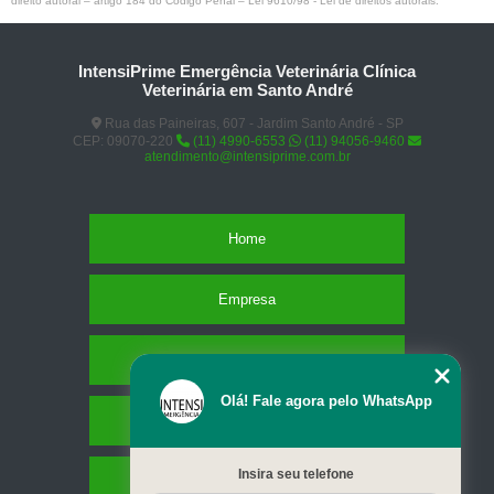
direito autoral – artigo 184 do Código Penal –
Lei 9610/98 - Lei de direitos autorais
.
IntensiPrime Emergência Veterinária Clínica
Veterinária em Santo André
Rua das Paineiras, 607 - Jardim Santo André - SP
CEP: 09070-220
(11) 4990-6553
(11) 94056-9460
atendimento@intensiprime.com.br
Home
Empresa
Missão
Olá! Fale agora pelo WhatsApp
Serviços
Insira seu telefone
Contato