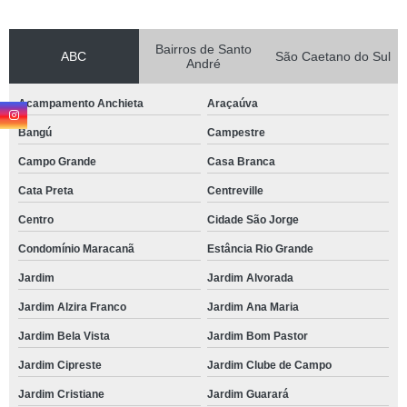
Bairros de Santo
ABC
São Caetano do Sul
André
Acampamento Anchieta
Araçaúva
Bangú
Campestre
Campo Grande
Casa Branca
Cata Preta
Centreville
Centro
Cidade São Jorge
Condomínio Maracanã
Estância Rio Grande
Jardim
Jardim Alvorada
Jardim Alzira Franco
Jardim Ana Maria
Jardim Bela Vista
Jardim Bom Pastor
Jardim Cipreste
Jardim Clube de Campo
Jardim Cristiane
Jardim Guarará