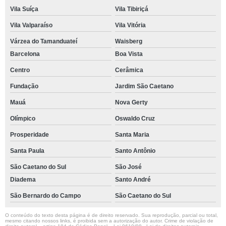
Vila Suíça
Vila Tibiriçá
Vila Valparaíso
Vila Vitória
Várzea do Tamanduateí
Waisberg
Barcelona
Boa Vista
Centro
Cerâmica
Fundação
Jardim São Caetano
Mauá
Nova Gerty
Olímpico
Oswaldo Cruz
Prosperidade
Santa Maria
Santa Paula
Santo Antônio
São Caetano do Sul
São José
Diadema
Santo André
São Bernardo do Campo
São Caetano do Sul
O conteúdo do texto desta página é de direito reservado. Sua reprodução, parcial ou total,
mesmo citando nossos links, é proibida sem a autorização do autor. Crime de violação de