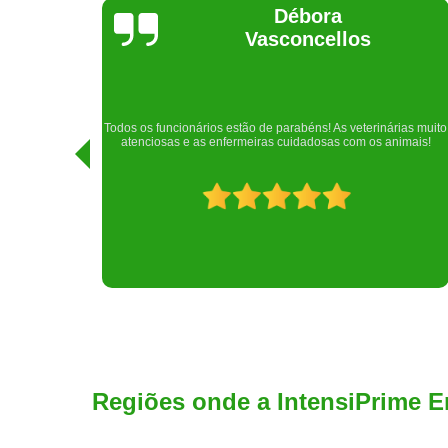
Lethícia
Regina
Realizei uma consulta com meu cachorro com a doutora
rias muito
Raphaela e ela foi extremamente atenciosa. Adorei o lugar e a
imais!
recepção!
Regiões onde a IntensiPrime E