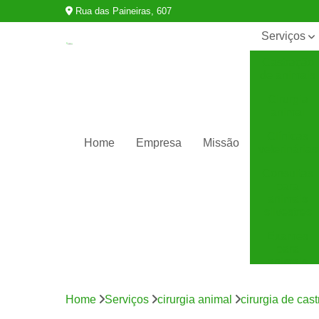
Rua das Paineiras, 607
Serviços
Castração
de animais
Cirurgia
animal
Clínicas
Home
Empresa
Missão
veterinárias
Consultas
para
animais
silvestres
Exames
para
animais
Internação
para
Home
Serviços
cirurgia animal
cirurgia de cas
animais