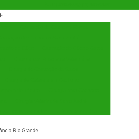
(11) 4990-6553
(11) 94056-9460
horro
Castração de Cachorro Fêmea
astração de Cachorros Santo André
tração de Cães
Castração de Cães e Gatos
tos
Cirurgia com Anestesia Veterinária
Cirurgia de Castração de Gatos
Cirurgia de Catarata em Cachorro
Limpeza de Tártaro
Cirurgia para Cachorro
ária
Cirurgia Veterinária Santo André
a 24 Horas Veterinária
Clínica Veterinária
línica Veterinária de Cães e Gatos
stância Rio Grande
 e Gatos
Clínica Veterinária Mais Próxima