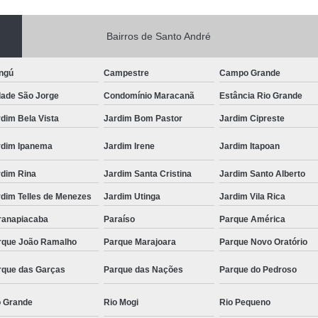
Bairros de Santo André
ngú
Campestre
Campo Grande
dade São Jorge
Condomínio Maracanã
Estância Rio Grande
dim Bela Vista
Jardim Bom Pastor
Jardim Cipreste
rdim Ipanema
Jardim Irene
Jardim Itapoan
rdim Rina
Jardim Santa Cristina
Jardim Santo Alberto
rdim Telles de Menezes
Jardim Utinga
Jardim Vila Rica
ranapiacaba
Paraíso
Parque América
rque João Ramalho
Parque Marajoara
Parque Novo Oratório
rque das Garças
Parque das Nações
Parque do Pedroso
o Grande
Rio Mogi
Rio Pequeno