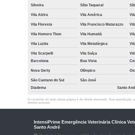
Silveira
Sítio Taquaral
Sít
Vila Alzira
Vila América
Vil
Vila Floresta
Vila Francisco Matarazzo
Vil
Vila Homero Thon
Vila Humaitá
Vi
Vila Luzita
Vila Metalúrgica
Vil
Vila Scarpelli
Vila Suíça
Vil
Barcelona
Boa Vista
Ce
Nova Gerty
Olímpico
Os
São Caetano do Sul
São José
Diadema
Santo And
O conteúdo do texto desta página é de direito reservado. Sua reprodução, pa
direitos autorais
.
IntensiPrime Emergência Veterinária Clínica Vet
Santo André