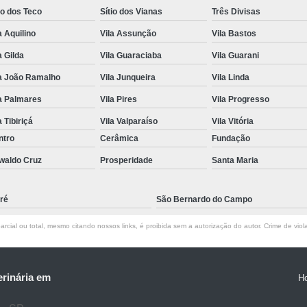
io dos Teco
Sítio dos Vianas
Três Divisas
a Aquilino
Vila Assunção
Vila Bastos
a Gilda
Vila Guaraciaba
Vila Guarani
la João Ramalho
Vila Junqueira
Vila Linda
a Palmares
Vila Pires
Vila Progresso
a Tibiriçá
Vila Valparaíso
Vila Vitória
ntro
Cerâmica
Fundação
waldo Cruz
Prosperidade
Santa Maria
ré
São Bernardo do Campo
rcial ou total, mesmo citando nossos links, é proibida sem a autorização do autor. Crime de viol
erinária em
H