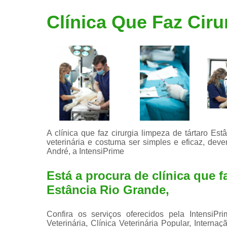
Limpeza de
Clínica Que Faz Ciru
tártaro
A clínica que faz cirurgia limpeza de tártaro E
veterinária e costuma ser simples e eficaz, deve
André, a IntensiPrime
Está a procura de clínica que f
Estância Rio Grande,
Confira os serviços oferecidos pela IntensiPr
Veterinária, Clínica Veterinária Popular, Internaç