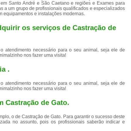
Exame de Ultrassom para An
as em Santo André e São Caetano e regiões e Exames para
as a um grupo de profissionais qualificados e especializados
Exame para Animais Santo André
em equipamentos e instalações modernas.
Exame para Cachorro
Internaç
dquirir os serviços de
Castração de
Internação para Animais de Estimação
Int
Internação para Cães e Ga
 o atendimento necessário para o seu animal, seja ele de
Internação Semi Intensiva Veterinária
Inte
nimalzinho nos fazer uma visita!
Internação Veterinária Santo André
a .
Limpeza de Tártaro Canina
Limpeza de T
Limpeza de Tártaro em Cachorro
 o atendimento necessário para o seu animal, seja ele de
nimalzinho nos fazer uma visita!
Limpeza de Tártaro para Gatos
Limp
m Castração de Gato.
Limpeza Tártaro Santo André
Limpeza Tár
Tartarectomi
plo, o de Castração de Gato. Para garantir o sucesso deste
zada no assunto, pois os profissionais saberão indicar e