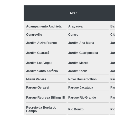
ABC
Acampamento Anchieta
Araçaúva
Ba
Centreville
Centro
Ci
Jardim Alzira Franco
Jardim Ana Maria
Jar
Jardim Guarará
Jardim Guaripocaba
Ja
Jardim Las Vegas
Jardim Marek
Ja
Jardim Santo Antônio
Jardim Stella
Ja
Miami Riviera
Novo Homero Thon
Pa
Parque Gerassi
Parque Jaçatuba
Pa
Parque Represa Billings III
Parque Rio Grande
Pa
Recreio da Borda do
Rio Bonito
Ri
Campo