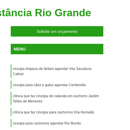
ria Próxima
Clínica Veterinária Próximo a Mim
stância Rio Grande
Clínica Veterinária São Caetano
Consulta de Ortopedia para Animais Silvestres
Solicite um orçamento
rapia para Silvestres
ia para Animais Silvestres
MENU
tres
Consulta para Animais Silvestres
 Silvestres Santo André
cirurgia limpeza de tártaro agendar Vila Sacadura
aetano
Consulta para Animal Silvestre
Cabral
a Veterinária para Animais Silvestres
cirurgia para cães e gatos agendar Centreville
Exame de Eletrocardiograma Veterinário
clínica que faz cirurgia de catarata em cachorro Jardim
Telles de Menezes
Exame de Imagem para Animais
Exame de Radiologia para Animais
clínica que faz cirurgia para cachorros Vila Humaitá
Exame de Sangue para Animais
cirurgia para cachorros agendar Rio Bonito