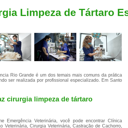
Clínica Veterinária Popular
Clínica Veteriná
rgia Limpeza de Tártaro E
Clínica Veterinária Santo André
Consulta de Dermatologista para Silvestres
Consulta de Ozoniote
Consulta Médica Veterinár
Consulta Médica Veterinária para Silves
Consulta para Animais
Consulta para Animais Silvestres São C
stância Rio Grande é um dos temais mais comuns da prática
ndo ser realizada por profissional especializado. Em Santo
Consulta para Silvestres
Consult
Consulta Veterinária para Silvestres
az cirurgia limpeza de tártaro
Exame de Endoscopia Veterinária
Exame de Laboratório para Animais
Exame de Raio X para Animais
ime Emergência Veterinária, você pode encontrar Clínica
ão Veterinária, Cirurgia Veterinária, Castração de Cachorro,