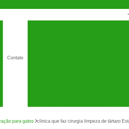
Castração Animal
Castração de Cac
Castração de Cachorro Macho
C
Castração de Cachorros São Caetano
Cas
Castração de Gato
Castração de Ga
Contato
Cirurgia de Castração de Cachorro
Cirurgia de Castração para Gatos
Cirurgia de Catarata em Gatos
Cirurgia 
Cirurgia para Gato
Cirurgia Veterin
Cirurgia Veterinária São Caetano
Clínic
Clínica Veterinária 24 Horas
C
tração para gatos
clínica que faz cirurgia limpeza de tártaro E
Clínica Veterinária Especializada em Cães