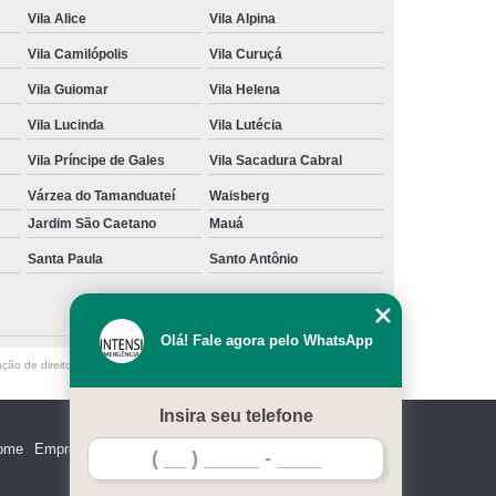
Vila Alice
Vila Alpina
Vila Camilópolis
Vila Curuçá
Vila Guiomar
Vila Helena
Vila Lucinda
Vila Lutécia
Vila Príncipe de Gales
Vila Sacadura Cabral
Várzea do Tamanduateí
Waisberg
Jardim São Caetano
Mauá
Santa Paula
Santo Antônio
São Caetano do Sul
Olá! Fale agora pelo WhatsApp
ação de direito autoral – artigo 184 do Código Penal –
Lei 9610/98 - Lei de
Insira seu telefone
ome
Empresa
Missão
Serviços
Contato
Mapa do site