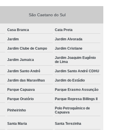
São Caetano do Sul
Casa Branca
Cata Preta
Jardim
Jardim Alvorada
Jardim Clube de Campo
Jardim Cristiane
Jardim Joaquim Eugênio
Jardim Jamaica
de Lima
Jardim Santo André
Jardim Santo André CDHU
Jardim das Maravilhas
Jardim do Estádio
Parque Capuava
Parque Erasmo Assunção
Parque Oratório
Parque Represa Billings II
Polo Petroquímico de
Pinheirinho
Capuava
Santa Maria
Santa Terezinha