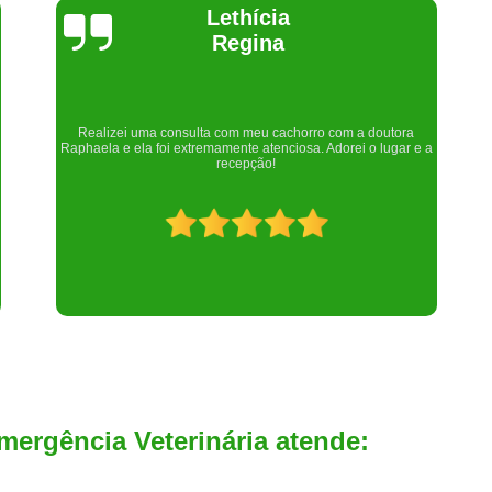
Joelma Lilian
Um lugar maravilhoso. Sempre serei grata pelo que fizeram por
nós!
mergência Veterinária atende: