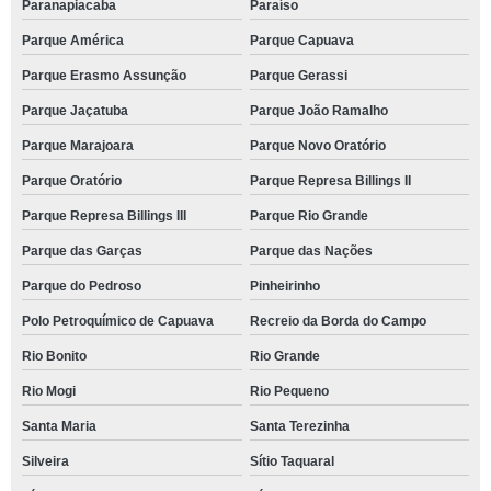
Paranapiacaba
Paraíso
Parque América
Parque Capuava
Parque Erasmo Assunção
Parque Gerassi
Parque Jaçatuba
Parque João Ramalho
Parque Marajoara
Parque Novo Oratório
Parque Oratório
Parque Represa Billings II
Parque Represa Billings III
Parque Rio Grande
Parque das Garças
Parque das Nações
Parque do Pedroso
Pinheirinho
Polo Petroquímico de Capuava
Recreio da Borda do Campo
Rio Bonito
Rio Grande
Rio Mogi
Rio Pequeno
Santa Maria
Santa Terezinha
Silveira
Sítio Taquaral