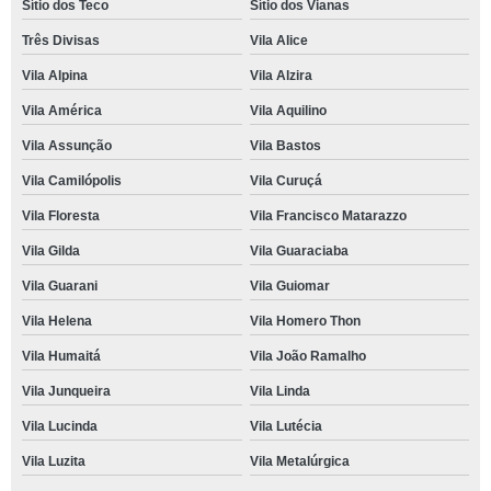
Sítio dos Teco
Sítio dos Vianas
Três Divisas
Vila Alice
Vila Alpina
Vila Alzira
Vila América
Vila Aquilino
Vila Assunção
Vila Bastos
Vila Camilópolis
Vila Curuçá
Vila Floresta
Vila Francisco Matarazzo
Vila Gilda
Vila Guaraciaba
Vila Guarani
Vila Guiomar
Vila Helena
Vila Homero Thon
Vila Humaitá
Vila João Ramalho
Vila Junqueira
Vila Linda
Vila Lucinda
Vila Lutécia
Vila Luzita
Vila Metalúrgica