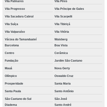
Vila Palmares
Vila Pires
Vila Progresso
Vila Príncipe de Gales
Vila Sacadura Cabral
Vila Scarpelli
Vila Suíça
Vila Tibiriçá
Vila Valparaíso
Vila Vitória
Várzea do Tamanduateí
Waisberg
Barcelona
Boa Vista
Centro
Cerâmica
Fundação
Jardim São Caetano
Mauá
Nova Gerty
Olímpico
Oswaldo Cruz
Prosperidade
Santa Maria
Santa Paula
Santo Antônio
São Caetano do Sul
São José
Diadema
Santo André