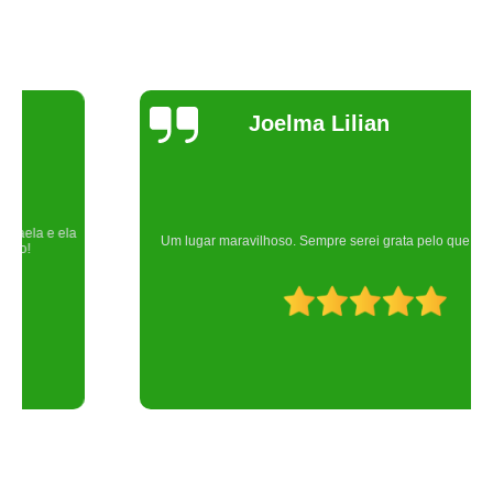
Joelma Lilian
Um lugar maravilhoso. Sempre serei grata pelo que fizeram por nós!