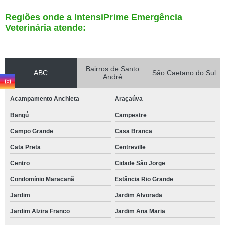
Regiões onde a IntensiPrime Emergência
Veterinária atende:
Bairros de Santo
ABC
São Caetano do Sul
André
Acampamento Anchieta
Araçaúva
Bangú
Campestre
Campo Grande
Casa Branca
Cata Preta
Centreville
Centro
Cidade São Jorge
Condomínio Maracanã
Estância Rio Grande
Jardim
Jardim Alvorada
Jardim Alzira Franco
Jardim Ana Maria