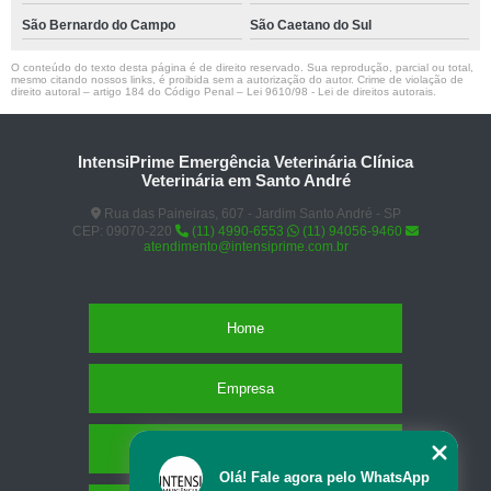
São Bernardo do Campo
São Caetano do Sul
O conteúdo do texto desta página é de direito reservado. Sua reprodução, parcial ou total,
mesmo citando nossos links, é proibida sem a autorização do autor. Crime de violação de
direito autoral – artigo 184 do Código Penal –
Lei 9610/98 - Lei de direitos autorais
.
IntensiPrime Emergência Veterinária Clínica
Veterinária em Santo André
Rua das Paineiras, 607 - Jardim Santo André - SP
CEP: 09070-220
(11) 4990-6553
(11) 94056-9460
atendimento@intensiprime.com.br
Home
Empresa
Missão
Olá! Fale agora pelo WhatsApp