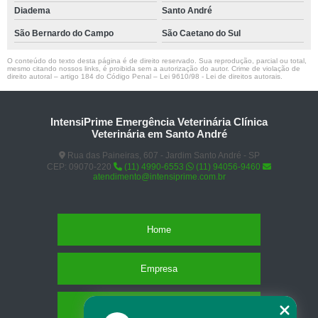
Diadema
Santo André
São Bernardo do Campo
São Caetano do Sul
O conteúdo do texto desta página é de direito reservado. Sua reprodução, parcial ou total,
mesmo citando nossos links, é proibida sem a autorização do autor. Crime de violação de
direito autoral – artigo 184 do Código Penal –
Lei 9610/98 - Lei de direitos autorais
.
IntensiPrime Emergência Veterinária Clínica
Veterinária em Santo André
Rua das Paineiras, 607 - Jardim Santo André - SP
CEP: 09070-220
(11) 4990-6553
(11) 94056-9460
atendimento@intensiprime.com.br
Home
Empresa
Missão