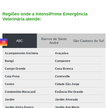
Regiões onde a IntensiPrime Emergência
Veterinária atende:
Bairros de Santo
ABC
São Caetano do Sul
André
Acampamento Anchieta
Araçaúva
Bangú
Campestre
Campo Grande
Casa Branca
Cata Preta
Centreville
Centro
Cidade São Jorge
Condomínio Maracanã
Estância Rio Grande
Jardim
Jardim Alvorada
Jardim Alzira Franco
Jardim Ana Maria