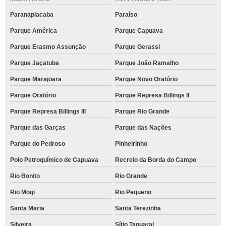
Paranapiacaba
Paraíso
Parque América
Parque Capuava
Parque Erasmo Assunção
Parque Gerassi
Parque Jaçatuba
Parque João Ramalho
Parque Marajoara
Parque Novo Oratório
Parque Oratório
Parque Represa Billings II
Parque Represa Billings III
Parque Rio Grande
Parque das Garças
Parque das Nações
Parque do Pedroso
Pinheirinho
Polo Petroquímico de Capuava
Recreio da Borda do Campo
Rio Bonito
Rio Grande
Rio Mogi
Rio Pequeno
Santa Maria
Santa Terezinha
Silveira
Sítio Taquaral