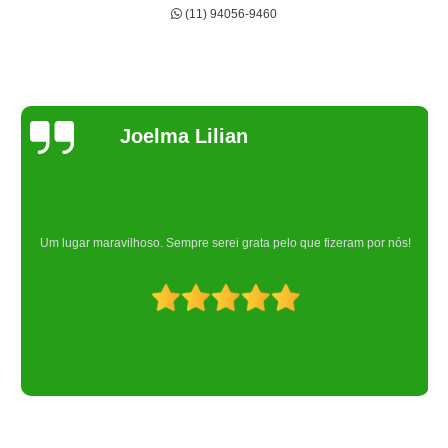
(11) 94056-9460
Joelma Lilian
Um lugar maravilhoso. Sempre serei grata pelo que fizeram por nós!