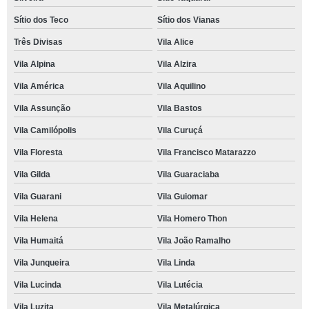
Sítio dos Teco
Sítio dos Vianas
Três Divisas
Vila Alice
Vila Alpina
Vila Alzira
Vila América
Vila Aquilino
Vila Assunção
Vila Bastos
Vila Camilópolis
Vila Curuçá
Vila Floresta
Vila Francisco Matarazzo
Vila Gilda
Vila Guaraciaba
Vila Guarani
Vila Guiomar
Vila Helena
Vila Homero Thon
Vila Humaitá
Vila João Ramalho
Vila Junqueira
Vila Linda
Vila Lucinda
Vila Lutécia
Vila Luzita
Vila Metalúrgica