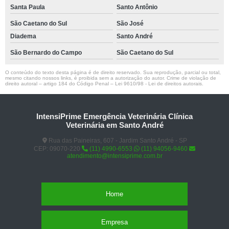
Santa Paula
Santo Antônio
São Caetano do Sul
São José
Diadema
Santo André
São Bernardo do Campo
São Caetano do Sul
O conteúdo do texto desta página é de direito reservado. Sua reprodução, parcial ou total,
mesmo citando nossos links, é proibida sem a autorização do autor. Crime de violação de
direito autoral – artigo 184 do Código Penal –
Lei 9610/98 - Lei de direitos autorais
.
IntensiPrime Emergência Veterinária Clínica
Veterinária em Santo André
Rua das Paineiras, 607 - Jardim Santo André - SP
CEP: 09070-220
(11) 4990-6553
(11) 94056-9460
atendimento@intensiprime.com.br
Home
Empresa