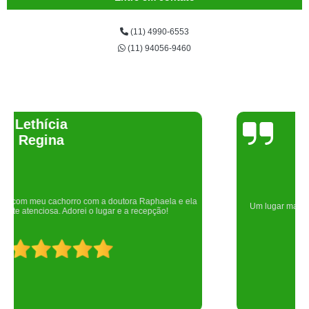
(11) 4990-6553
(11) 94056-9460
Joelma Lilian
Um lugar maravilhoso. Sempre serei grata pelo que fizeram por nós!