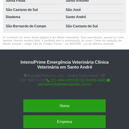
Santa Paula
Santo Antônio
São Caetano do Sul
São José
Diadema
Santo André
São Bernardo do Campo
São Caetano do Sul
O conteúdo do texto desta página é de direito reservado. Sua reprodução, parcial ou total,
mesmo citando nossos links, é proibida sem a autorização do autor. Crime de violação de
direito autoral – artigo 184 do Código Penal –
Lei 9610/98 - Lei de direitos autorais
.
IntensiPrime Emergência Veterinária Clínica
Veterinária em Santo André
Rua das Paineiras, 607 - Jardim Santo André - SP
CEP: 09070-220
(11) 4990-6553
(11) 94056-9460
atendimento@intensiprime.com.br
Home
Empresa