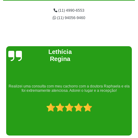
(11) 4990-6553
(11) 94056-9460
Joelma Lilian
Um lugar maravilhoso. Sempre serei grata pelo que fizeram por nós!