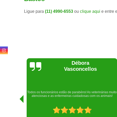
Ligue para
(11) 4990-6553
ou
clique aqui
e entre 
Lethícia
Regina
Realizei uma consulta com meu cachorro com a doutora
rias muito
Raphaela e ela foi extremamente atenciosa. Adorei o lugar e a
imais!
recepção!