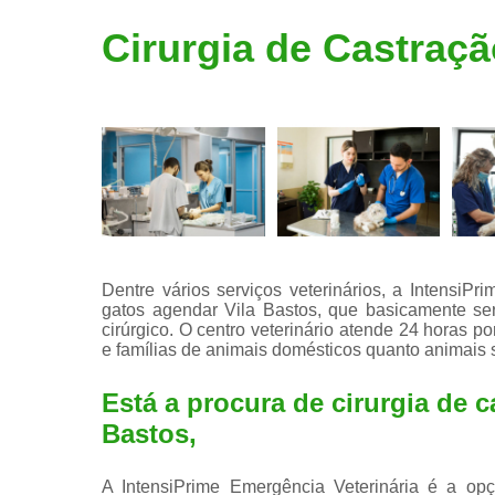
Limpeza de
Cirurgia de Castraç
tártaro
Dentre vários serviços veterinários, a IntensiPr
gatos agendar Vila Bastos, que basicamente se
cirúrgico. O centro veterinário atende 24 horas p
e famílias de animais domésticos quanto animais s
Está a procura de cirurgia de 
Bastos,
A IntensiPrime Emergência Veterinária é a opç