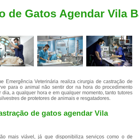
Clínica Veterinária Popular
Clínica Veteriná
ão de Gatos Agendar Vila 
Clínica Veterinária Santo André
Consulta de Dermatologista para Silvestres
Consulta de Ozoniote
Consulta Médica Veterinár
Consulta Médica Veterinária para Silves
Consulta para Animais
Consulta para Animais Silvestres São C
ime Emergência Veterinária realiza cirurgia de castração de
rve para o animal não sentir dor na hora do procedimento
Consulta para Silvestres
Consult
or dia, a qualquer hora e em qualquer momento, tanto tutores
ilvestres de protetores de animais e resgatadores.
Consulta Veterinária para Silvestres
Exame de Endoscopia Veterinária
castração de gatos agendar Vila
Exame de Laboratório para Animais
Exame de Raio X para Animais
ão mais viável, já que disponibiliza serviços como o de