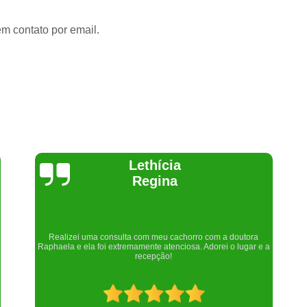
em contato por email.
Joelma Lilian
Um lugar maravilhoso. Sempre serei grata pelo que fizeram por
nós!