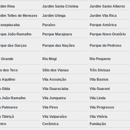
rdim Rina
Jardim Santa Cristina
Jardim Santo Alberto
rdim Telles de Menezes
Jardim Utinga
Jardim Vila Rica
ranapiacaba
Paraíso
Parque América
rque João Ramalho
Parque Marajoara
Parque Novo Oratório
rque das Garças
Parque das Nações
Parque do Pedroso
o Grande
Rio Mogi
Rio Pequeno
io dos Teco
Sítio dos Vianas
Três Divisas
a Aquilino
Vila Assunção
Vila Bastos
a Gilda
Vila Guaraciaba
Vila Guarani
la João Ramalho
Vila Junqueira
Vila Linda
a Palmares
Vila Pires
Vila Progresso
a Tibiriçá
Vila Valparaíso
Vila Vitória
ntro
Cerâmica
Fundação