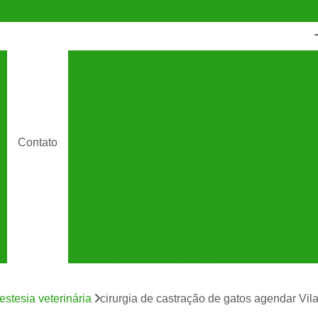
Castração Animal
Castração de Cac
Castração de Cachorro Macho
C
Castração de Cachorros São Caetano
Cas
Castração de Gato
Castração de Ga
Contato
Cirurgia de Castração de Cachorro
Cirurgia de Castração para Gatos
Cirurgia de Catarata em Gatos
Cirurgia 
Cirurgia para Gato
Cirurgia Veterin
Cirurgia Veterinária São Caetano
Clínic
Clínica Veterinária 24 Horas
C
estesia veterinária
cirurgia de castração de gatos agendar Vil
Clínica Veterinária Especializada em Cães