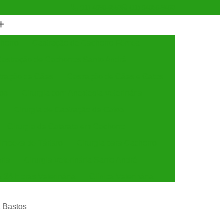
(11) 4990-6553
(11) 94056-9460
horro
Castração de Cachorro Fêmea
astração de Cachorros Santo André
tração de Cães
Castração de Cães e Gatos
tos
Cirurgia com Anestesia Veterinária
Cirurgia de Castração de Gatos
Cirurgia de Catarata em Cachorro
Limpeza de Tártaro
Cirurgia para Cachorro
ária
Cirurgia Veterinária Santo André
a 24 Horas Veterinária
Clínica Veterinária
línica Veterinária de Cães e Gatos
a Bastos
 e Gatos
Clínica Veterinária Mais Próxima