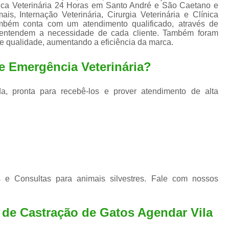
Exame de Ultrassom para An
nica Veterinária 24 Horas em Santo André e São Caetano e
is, Internação Veterinária, Cirurgia Veterinária e Clínica
Exame para Animais Santo André
ambém conta com um atendimento qualificado, através de
e entendem a necessidade de cada cliente. Também foram
Exame para Cachorro
Internaç
de qualidade, aumentando a eficiência da marca.
Internação para Animais de Estimação
Int
e Emergência Veterinária?
Internação para Cães e Ga
Internação Semi Intensiva Veterinária
Inte
a, pronta para recebê-los e prover atendimento de alta
Internação Veterinária Santo André
Limpeza de Tártaro Canina
Limpeza de T
Limpeza de Tártaro em Cachorro
Limpeza de Tártaro para Gatos
Limp
Limpeza Tártaro Santo André
Limpeza Tár
 e Consultas para animais silvestres. Fale com nossos
Tartarectomi
a de Castração de Gatos Agendar Vila