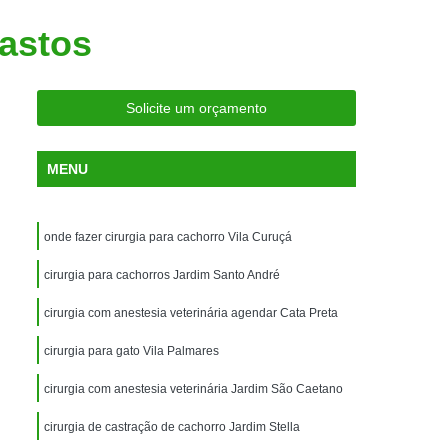
ria Próxima
Clínica Veterinária Próximo a Mim
Bastos
Clínica Veterinária São Caetano
Consulta de Ortopedia para Animais Silvestres
Solicite um orçamento
rapia para Silvestres
ia para Animais Silvestres
MENU
tres
Consulta para Animais Silvestres
 Silvestres Santo André
onde fazer cirurgia para cachorro Vila Curuçá
aetano
Consulta para Animal Silvestre
cirurgia para cachorros Jardim Santo André
a Veterinária para Animais Silvestres
cirurgia com anestesia veterinária agendar Cata Preta
Exame de Eletrocardiograma Veterinário
cirurgia para gato Vila Palmares
Exame de Imagem para Animais
Exame de Radiologia para Animais
cirurgia com anestesia veterinária Jardim São Caetano
Exame de Sangue para Animais
cirurgia de castração de cachorro Jardim Stella