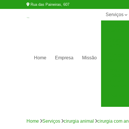
Rua das Paineiras, 607
Serviços
Castração
de animais
Cirurgia
animal
Clínicas
Home
Empresa
Missão
veterinárias
Consultas
para
animais
silvestres
Exames
para
animais
Internação
para
Home
Serviços
cirurgia animal
cirurgia com an
animais