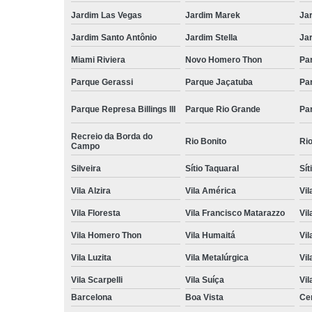
Jardim Las Vegas
Jardim Marek
Ja
Jardim Santo Antônio
Jardim Stella
Ja
Miami Riviera
Novo Homero Thon
Pa
Parque Gerassi
Parque Jaçatuba
Pa
Parque Represa Billings III
Parque Rio Grande
Pa
Recreio da Borda do
Rio Bonito
Ri
Campo
Silveira
Sítio Taquaral
Sít
Vila Alzira
Vila América
Vil
Vila Floresta
Vila Francisco Matarazzo
Vil
Vila Homero Thon
Vila Humaitá
Vi
Vila Luzita
Vila Metalúrgica
Vil
Vila Scarpelli
Vila Suíça
Vil
Barcelona
Boa Vista
Ce