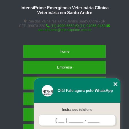
IntensiPrime Emergência Veterinária Clínica
Veterinária em Santo André
Rua das Paineiras, 607 - Jardim Santo André - SP
CEP: 09070-220
(11) 4990-6553
(11) 94056-9460
atendimento@intensiprime.com.br
Home
Empresa
Missão
Olá! Fale agora pelo WhatsApp
Serviços
Insira seu telefone
Contato