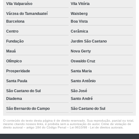
Vila Valparaíso
Vila Vitória
Várzea do Tamanduateí
Waisberg
Barcelona
Boa Vista
Centro
Cerâmica
Fundação
Jardim São Caetano
Mauá
Nova Gerty
Olímpico
Oswaldo Cruz
Prosperidade
Santa Maria
Santa Paula
Santo Antônio
São Caetano do Sul
São José
Diadema
Santo André
São Bernardo do Campo
São Caetano do Sul
O conteúdo do texto desta página é de direito reservado. Sua reprodução, parcial ou total,
mesmo citando nossos links, é proibida sem a autorização do autor. Crime de violação de
direito autoral – artigo 184 do Código Penal –
Lei 9610/98 - Lei de direitos autorais
.