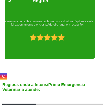
Um lugar maravilhoso. Sempre serei grata pelo que fizeram por nós!
Regiões onde a IntensiPrime Emergência
Veterinária atende: