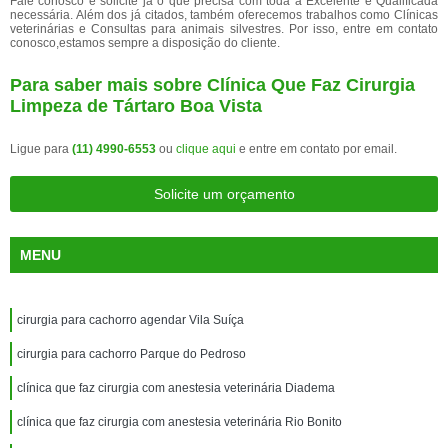
Fale conosco e solicite já o que precisa com toda a Excelente e Qualificada
necessária. Além dos já citados, também oferecemos trabalhos como Clínicas
veterinárias e Consultas para animais silvestres. Por isso, entre em contato
conosco,estamos sempre a disposição do cliente.
Para saber mais sobre Clínica Que Faz Cirurgia
Limpeza de Tártaro Boa Vista
Ligue para
(11) 4990-6553
ou
clique aqui
e entre em contato por email.
Solicite um orçamento
MENU
cirurgia para cachorro agendar Vila Suíça
cirurgia para cachorro Parque do Pedroso
clínica que faz cirurgia com anestesia veterinária Diadema
clínica que faz cirurgia com anestesia veterinária Rio Bonito