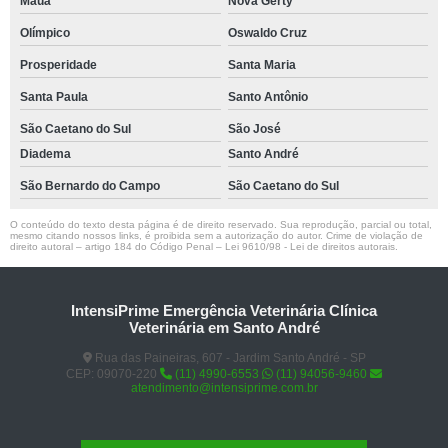
Mauá
Nova Gerty
Olímpico
Oswaldo Cruz
Prosperidade
Santa Maria
Santa Paula
Santo Antônio
São Caetano do Sul
São José
Diadema
Santo André
São Bernardo do Campo
São Caetano do Sul
O conteúdo do texto desta página é de direito reservado. Sua reprodução, parcial ou total,
mesmo citando nossos links, é proibida sem a autorização do autor. Crime de violação de
direito autoral – artigo 184 do Código Penal –
Lei 9610/98 - Lei de direitos autorais
.
IntensiPrime Emergência Veterinária Clínica
Veterinária em Santo André
Rua das Paineiras, 607 - Jardim Santo André - SP
CEP: 09070-220
(11) 4990-6553
(11) 94056-9460
atendimento@intensiprime.com.br