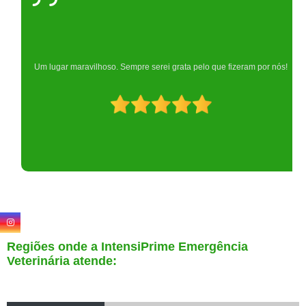
Um lugar maravilhoso. Sempre serei grata pelo que fizeram por nós!
Regiões onde a IntensiPrime Emergência
Veterinária atende: