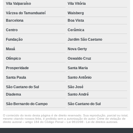
Vila Valparaíso
Vila Vitória
Várzea do Tamanduateí
Waisberg
Barcelona
Boa Vista
Centro
Cerâmica
Fundação
Jardim São Caetano
Mauá
Nova Gerty
Olímpico
Oswaldo Cruz
Prosperidade
Santa Maria
Santa Paula
Santo Antônio
São Caetano do Sul
São José
Diadema
Santo André
São Bernardo do Campo
São Caetano do Sul
O conteúdo do texto desta página é de direito reservado. Sua reprodução, parcial ou total,
mesmo citando nossos links, é proibida sem a autorização do autor. Crime de violação de
direito autoral – artigo 184 do Código Penal –
Lei 9610/98 - Lei de direitos autorais
.