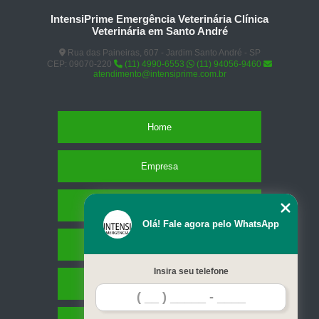
IntensiPrime Emergência Veterinária Clínica
Veterinária em Santo André
Rua das Paineiras, 607 - Jardim Santo André - SP
CEP: 09070-220
(11) 4990-6553
(11) 94056-9460
atendimento@intensiprime.com.br
Home
Empresa
Missão
Olá! Fale agora pelo WhatsApp
Serviços
Insira seu telefone
Contato