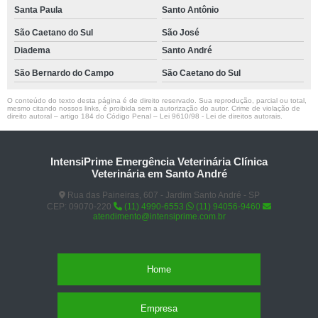
Santa Paula
Santo Antônio
São Caetano do Sul
São José
Diadema
Santo André
São Bernardo do Campo
São Caetano do Sul
O conteúdo do texto desta página é de direito reservado. Sua reprodução, parcial ou total,
mesmo citando nossos links, é proibida sem a autorização do autor. Crime de violação de
direito autoral – artigo 184 do Código Penal –
Lei 9610/98 - Lei de direitos autorais
.
IntensiPrime Emergência Veterinária Clínica
Veterinária em Santo André
Rua das Paineiras, 607 - Jardim Santo André - SP
CEP: 09070-220
(11) 4990-6553
(11) 94056-9460
atendimento@intensiprime.com.br
Home
Empresa