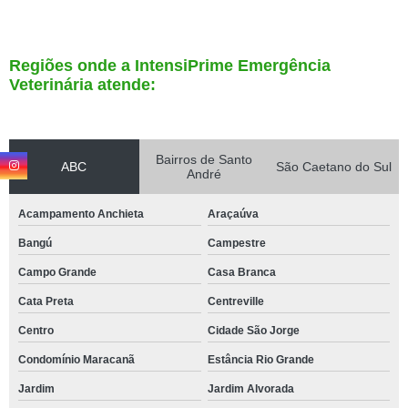
Regiões onde a IntensiPrime Emergência
Veterinária atende:
Bairros de Santo
ABC
São Caetano do Sul
André
Acampamento Anchieta
Araçaúva
Bangú
Campestre
Campo Grande
Casa Branca
Cata Preta
Centreville
Centro
Cidade São Jorge
Condomínio Maracanã
Estância Rio Grande
Jardim
Jardim Alvorada