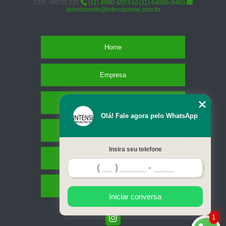
CEP: 09070-220
(11) 4990-6553
(11) 94056-9460
atendimento@intensiprime.com.br
Home
Empresa
Missão
Olá! Fale agora pelo WhatsApp
Serviços
Insira seu telefone
Contato
Mapa do site
Iniciar conversa
1