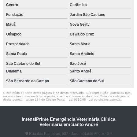
Centro
Cerâmica
Fundação
Jardim São Caetano
Mauá
Nova Gerty
Olímpico
Oswaldo Cruz
Prosperidade
Santa Maria
Santa Paula
Santo Antônio
São Caetano do Sul
São José
Diadema
Santo André
São Bernardo do Campo
São Caetano do Sul
O conteúdo do texto desta página é de direito reservado. Sua reprodução, parcial ou total,
mesmo citando nossos links, é proibida sem a autorização do autor. Crime de violação de
direito autoral – artigo 184 do Código Penal –
Lei 9610/98 - Lei de direitos autorais
.
IntensiPrime Emergência Veterinária Clínica
Veterinária em Santo André
Rua das Paineiras, 607 - Jardim Santo André - SP