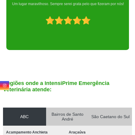
Um lugar maravilhoso. Sempre serei grata pelo que fizeram por nós!
Regiões onde a IntensiPrime Emergência
Veterinária atende:
Bairros de Santo
ABC
São Caetano do Sul
André
Acampamento Anchieta
Araçaúva