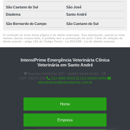
São Caetano do Sul
São José
Diadema
Santo André
São Bernardo do Campo
São Caetano do Sul
O conteúdo do texto desta página é de direito reservado. Sua reprodução, parcial ou total,
mesmo citando nossos links, é proibida sem a autorização do autor. Crime de violação de
direito autoral – artigo 184 do Código Penal –
Lei 9610/98 - Lei de direitos autorais
.
IntensiPrime Emergência Veterinária Clínica
Veterinária em Santo André
Rua das Paineiras, 607 - Jardim Santo André - SP
CEP: 09070-220
(11) 4990-6553
(11) 94056-9460
atendimento@intensiprime.com.br
Home
Empresa