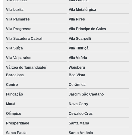
Vila Lucinda
Vila Lutécia
Vila Luzita
Vila Metalúrgica
Vila Palmares
Vila Pires
Vila Progresso
Vila Príncipe de Gales
Vila Sacadura Cabral
Vila Scarpelli
Vila Suíça
Vila Tibiriçá
Vila Valparaíso
Vila Vitória
Várzea do Tamanduateí
Waisberg
Barcelona
Boa Vista
Centro
Cerâmica
Fundação
Jardim São Caetano
Mauá
Nova Gerty
Olímpico
Oswaldo Cruz
Prosperidade
Santa Maria
Santa Paula
Santo Antônio