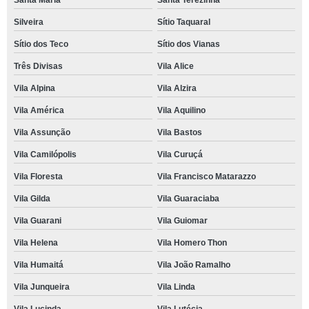
Santa Maria
Santa Terezinha
Silveira
Sítio Taquaral
Sítio dos Teco
Sítio dos Vianas
Três Divisas
Vila Alice
Vila Alpina
Vila Alzira
Vila América
Vila Aquilino
Vila Assunção
Vila Bastos
Vila Camilópolis
Vila Curuçá
Vila Floresta
Vila Francisco Matarazzo
Vila Gilda
Vila Guaraciaba
Vila Guarani
Vila Guiomar
Vila Helena
Vila Homero Thon
Vila Humaitá
Vila João Ramalho
Vila Junqueira
Vila Linda