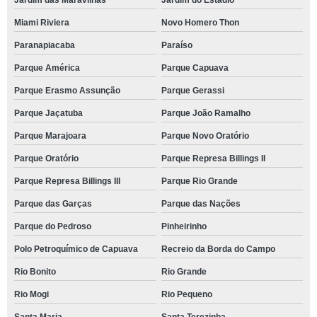
Jardim das Maravilhas
Jardim do Estádio
Miami Riviera
Novo Homero Thon
Paranapiacaba
Paraíso
Parque América
Parque Capuava
Parque Erasmo Assunção
Parque Gerassi
Parque Jaçatuba
Parque João Ramalho
Parque Marajoara
Parque Novo Oratório
Parque Oratório
Parque Represa Billings II
Parque Represa Billings III
Parque Rio Grande
Parque das Garças
Parque das Nações
Parque do Pedroso
Pinheirinho
Polo Petroquímico de Capuava
Recreio da Borda do Campo
Rio Bonito
Rio Grande
Rio Mogi
Rio Pequeno