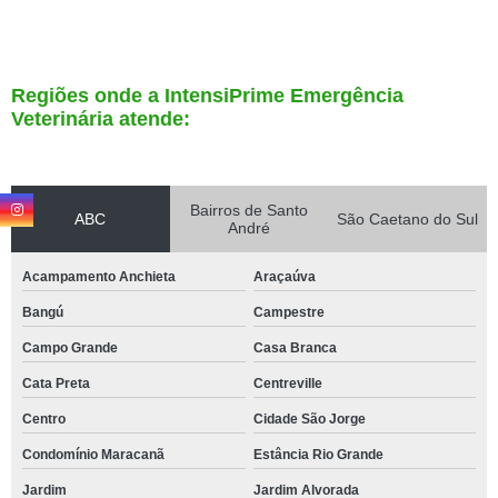
Regiões onde a IntensiPrime Emergência
Veterinária atende:
Bairros de Santo
ABC
São Caetano do Sul
André
Acampamento Anchieta
Araçaúva
Bangú
Campestre
Campo Grande
Casa Branca
Cata Preta
Centreville
Centro
Cidade São Jorge
Condomínio Maracanã
Estância Rio Grande
Jardim
Jardim Alvorada