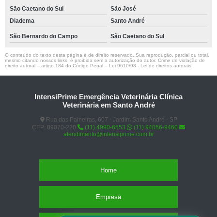
São Caetano do Sul
São José
Diadema
Santo André
São Bernardo do Campo
São Caetano do Sul
O conteúdo do texto desta página é de direito reservado. Sua reprodução, parcial ou total,
mesmo citando nossos links, é proibida sem a autorização do autor. Crime de violação de
direito autoral – artigo 184 do Código Penal –
Lei 9610/98 - Lei de direitos autorais
.
IntensiPrime Emergência Veterinária Clínica
Veterinária em Santo André
Rua das Paineiras, 607 - Jardim Santo André - SP
CEP: 09070-220
(11) 4990-6553
(11) 94056-9460
atendimento@intensiprime.com.br
Home
Empresa