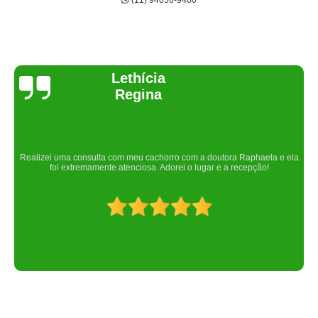
(11) 94056-9460
Joelma Lilian
Um lugar maravilhoso. Sempre serei grata pelo que fizeram por nós!