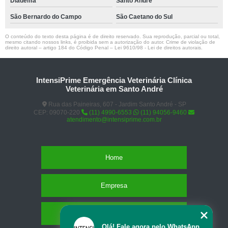
Diadema
Santo André
São Bernardo do Campo
São Caetano do Sul
O conteúdo do texto desta página é de direito reservado. Sua reprodução, parcial ou total,
mesmo citando nossos links, é proibida sem a autorização do autor. Crime de violação de
direito autoral – artigo 184 do Código Penal –
Lei 9610/98 - Lei de direitos autorais
.
IntensiPrime Emergência Veterinária Clínica
Veterinária em Santo André
Rua das Paineiras, 607 - Jardim Santo André - SP
CEP: 09070-220
(11) 4990-6553
(11) 94056-9460
atendimento@intensiprime.com.br
Home
Empresa
Missão
Olá! Fale agora pelo WhatsApp