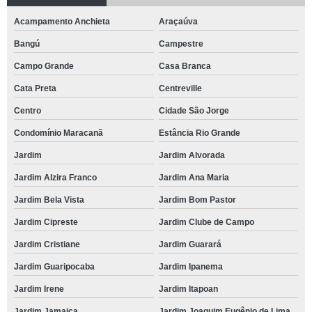
Acampamento Anchieta
Araçaúva
Bangú
Campestre
Campo Grande
Casa Branca
Cata Preta
Centreville
Centro
Cidade São Jorge
Condomínio Maracanã
Estância Rio Grande
Jardim
Jardim Alvorada
Jardim Alzira Franco
Jardim Ana Maria
Jardim Bela Vista
Jardim Bom Pastor
Jardim Cipreste
Jardim Clube de Campo
Jardim Cristiane
Jardim Guarará
Jardim Guaripocaba
Jardim Ipanema
Jardim Irene
Jardim Itapoan
Jardim Jamaica
Jardim Joaquim Eugênio de Lima