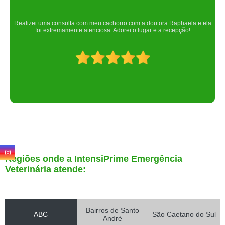
Um lugar maravilhoso. Sempre serei grata pelo que fizeram por nós!
Regiões onde a IntensiPrime Emergência
Veterinária atende:
Bairros de Santo
ABC
São Caetano do Sul
André