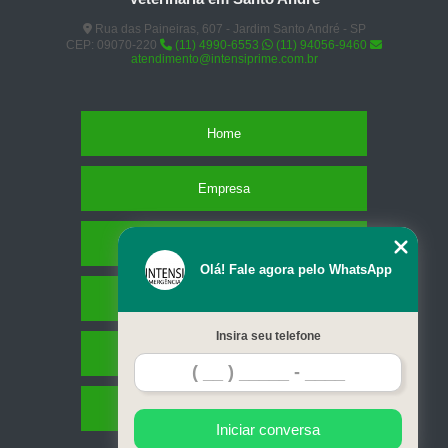
Rua das Paineiras, 607 - Jardim Santo André - SP
CEP: 09070-220
(11) 4990-6553
(11) 94056-9460
atendimento@intensiprime.com.br
Home
Empresa
Missão
Olá! Fale agora pelo WhatsApp
Serviços
Insira seu telefone
Contato
Mapa do site
Iniciar conversa