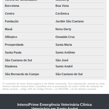
Barcelona
Boa Vista
Centro
Cerâmica
Fundação
Jardim São Caetano
Mauá
Nova Gerty
Olímpico
Oswaldo Cruz
Prosperidade
Santa Maria
Santa Paula
Santo Antônio
São Caetano do Sul
São José
Diadema
Santo André
São Bernardo do Campo
São Caetano do Sul
O conteúdo do texto desta página é de direito reservado. Sua reprodução, parcial ou total,
mesmo citando nossos links, é proibida sem a autorização do autor. Crime de violação de
direito autoral – artigo 184 do Código Penal –
Lei 9610/98 - Lei de direitos autorais
.
IntensiPrime Emergência Veterinária Clínica
Veterinária em Santo André