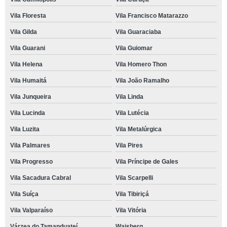
Vila Floresta
Vila Francisco Matarazzo
Vila Gilda
Vila Guaraciaba
Vila Guarani
Vila Guiomar
Vila Helena
Vila Homero Thon
Vila Humaitá
Vila João Ramalho
Vila Junqueira
Vila Linda
Vila Lucinda
Vila Lutécia
Vila Luzita
Vila Metalúrgica
Vila Palmares
Vila Pires
Vila Progresso
Vila Príncipe de Gales
Vila Sacadura Cabral
Vila Scarpelli
Vila Suíça
Vila Tibiriçá
Vila Valparaíso
Vila Vitória
Várzea do Tamanduateí
Waisberg