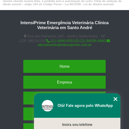
mesmo citando nossos links, é proibida sem a autorização do autor. Crime de violação de
direito autoral – artigo 184 do Código Penal –
Lei 9610/98 - Lei de direitos autorais
.
IntensiPrime Emergência Veterinária Clínica
Veterinária em Santo André
Rua das Paineiras, 607 - Jardim Santo André - SP
CEP: 09070-220
(11) 4990-6553
(11) 94056-9460
atendimento@intensiprime.com.br
Home
Empresa
Missão
Olá! Fale agora pelo WhatsApp
Serviços
Insira seu telefone