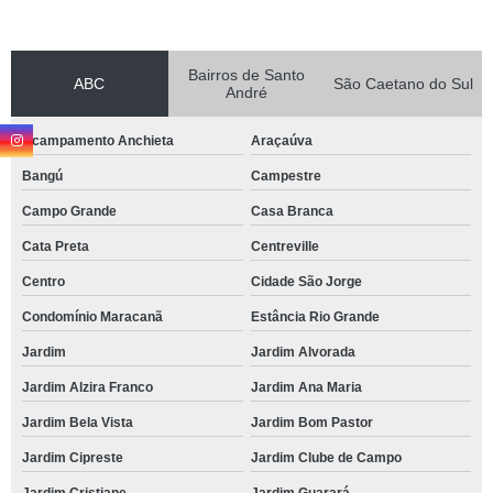
Bairros de Santo
ABC
São Caetano do Sul
André
Acampamento Anchieta
Araçaúva
Bangú
Campestre
Campo Grande
Casa Branca
Cata Preta
Centreville
Centro
Cidade São Jorge
Condomínio Maracanã
Estância Rio Grande
Jardim
Jardim Alvorada
Jardim Alzira Franco
Jardim Ana Maria
Jardim Bela Vista
Jardim Bom Pastor
Jardim Cipreste
Jardim Clube de Campo