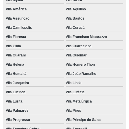
Vila Alpina
Vila Alzira
Vila América
Vila Aquilino
Vila Assunção
Vila Bastos
Vila Camilópolis
Vila Curuçá
Vila Floresta
Vila Francisco Matarazzo
Vila Gilda
Vila Guaraciaba
Vila Guarani
Vila Guiomar
Vila Helena
Vila Homero Thon
Vila Humaitá
Vila João Ramalho
Vila Junqueira
Vila Linda
Vila Lucinda
Vila Lutécia
Vila Luzita
Vila Metalúrgica
Vila Palmares
Vila Pires
Vila Progresso
Vila Príncipe de Gales