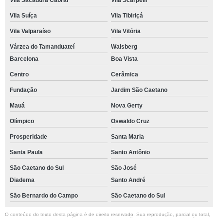
Vila Sacadura Cabral
Vila Scarpelli
Vila Suíça
Vila Tibiriçá
Vila Valparaíso
Vila Vitória
Várzea do Tamanduateí
Waisberg
Barcelona
Boa Vista
Centro
Cerâmica
Fundação
Jardim São Caetano
Mauá
Nova Gerty
Olímpico
Oswaldo Cruz
Prosperidade
Santa Maria
Santa Paula
Santo Antônio
São Caetano do Sul
São José
Diadema
Santo André
São Bernardo do Campo
São Caetano do Sul
O conteúdo do texto desta página é de direito reservado. Sua reprodução, parcial ou total,