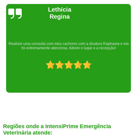
Joelma Lilian
Um lugar maravilhoso. Sempre serei grata pelo que fizeram por nós!
Regiões onde a IntensiPrime Emergência
Veterinária atende: