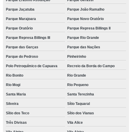
Parque Erasmo Assunção
Parque Gerassi
Parque Jaçatuba
Parque João Ramalho
Parque Marajoara
Parque Novo Oratório
Parque Oratório
Parque Represa Billings II
Parque Represa Billings III
Parque Rio Grande
Parque das Garças
Parque das Nações
Parque do Pedroso
Pinheirinho
Polo Petroquímico de Capuava
Recreio da Borda do Campo
Rio Bonito
Rio Grande
Rio Mogi
Rio Pequeno
Santa Maria
Santa Terezinha
Silveira
Sítio Taquaral
Sítio dos Teco
Sítio dos Vianas
Três Divisas
Vila Alice