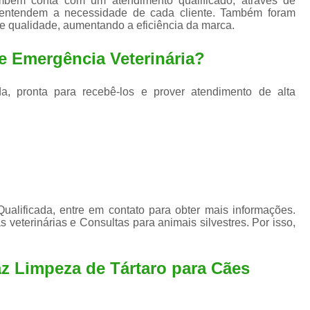
ambém conta com um atendimento qualificado, através de
Exame de Ultrassom para An
e entendem a necessidade de cada cliente. Também foram
de qualidade, aumentando a eficiência da marca.
Exame para Animais Santo André
Exame para Cachorro
Internaç
e Emergência Veterinária?
Internação para Animais de Estimação
Int
a, pronta para recebê-los e prover atendimento de alta
Internação para Cães e Ga
Internação Semi Intensiva Veterinária
Inte
Internação Veterinária Santo André
Limpeza de Tártaro Canina
Limpeza de T
Limpeza de Tártaro em Cachorro
alificada, entre em contato para obter mais informações.
Limpeza de Tártaro para Gatos
Limp
 veterinárias e Consultas para animais silvestres. Por isso,
Limpeza Tártaro Santo André
Limpeza Tár
Tartarectomi
z Limpeza de Tártaro para Cães