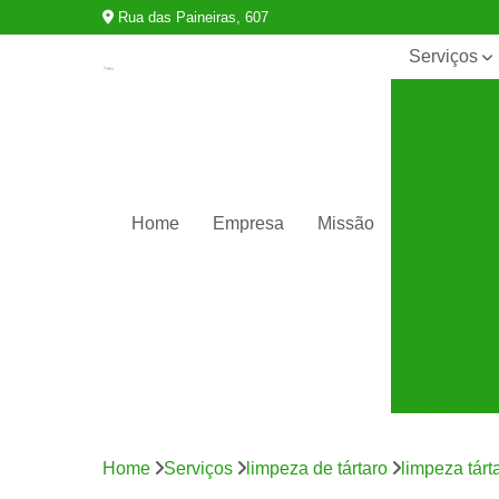
Rua das Paineiras, 607
Serviços
Castração
de animais
Cirurgia
animal
Clínicas
Home
Empresa
Missão
veterinárias
Consultas
para
animais
silvestres
Exames
para
animais
Internação
para
Home
Serviços
limpeza de tártaro
limpeza tár
animais