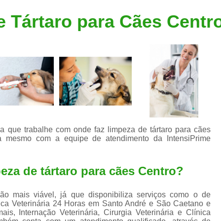
Clínica Veterinária Popular
Clínica Veteriná
 Tártaro para Cães Centr
Clínica Veterinária Santo André
Consulta de Dermatologista para Silvestres
Consulta de Ozoniote
Consulta Médica Veterinár
Consulta Médica Veterinária para Silves
Consulta para Animais
Consulta para Animais Silvestres São C
ia que trabalhe com onde faz limpeza de tártaro para cães
ora mesmo com a equipe de atendimento da IntensiPrime
Consulta para Silvestres
Consult
Consulta Veterinária para Silvestres
eza de tártaro para cães Centro?
Exame de Endoscopia Veterinária
Exame de Laboratório para Animais
ão mais viável, já que disponibiliza serviços como o de
nica Veterinária 24 Horas em Santo André e São Caetano e
Exame de Raio X para Animais
is, Internação Veterinária, Cirurgia Veterinária e Clínica