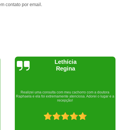
em contato por email.
Joelma Lilian
Um lugar maravilhoso. Sempre serei grata pelo que fizeram por
nós!