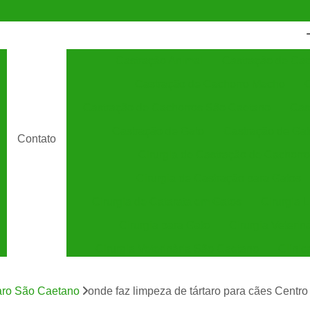
Castração Animal
Castração de Cac
Castração de Cachorro Macho
C
Castração de Cachorros São Caetano
Cas
Castração de Gato
Castração de Ga
Contato
Cirurgia de Castração de Cachorro
Cirurgia de Castração para Gatos
Cirurgia de Catarata em Gatos
Cirurgia 
Cirurgia para Gato
Cirurgia Veterin
Cirurgia Veterinária São Caetano
Clínic
Clínica Veterinária 24 Horas
C
taro São Caetano
onde faz limpeza de tártaro para cães Centro
Clínica Veterinária Especializada em Cães