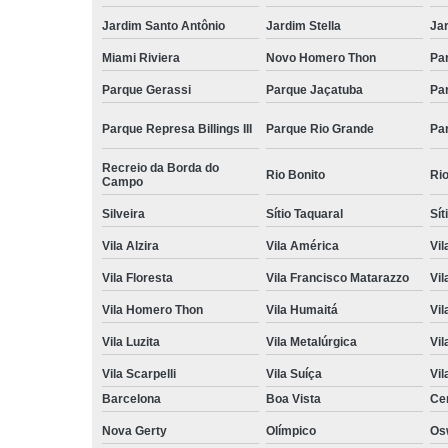
Jardim Santo Antônio
Jardim Stella
Ja
Miami Riviera
Novo Homero Thon
Pa
Parque Gerassi
Parque Jaçatuba
Pa
Parque Represa Billings III
Parque Rio Grande
Pa
Recreio da Borda do
Rio Bonito
Ri
Campo
Silveira
Sítio Taquaral
Sít
Vila Alzira
Vila América
Vil
Vila Floresta
Vila Francisco Matarazzo
Vil
Vila Homero Thon
Vila Humaitá
Vi
Vila Luzita
Vila Metalúrgica
Vil
Vila Scarpelli
Vila Suíça
Vil
Barcelona
Boa Vista
Ce
Nova Gerty
Olímpico
Os