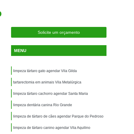
ria Próxima
Clínica Veterinária Próximo a Mim
o
Clínica Veterinária São Caetano
Consulta de Ortopedia para Animais Silvestres
Solicite um orçamento
rapia para Silvestres
ia para Animais Silvestres
MENU
tres
Consulta para Animais Silvestres
 Silvestres Santo André
limpeza tártaro gato agendar Vila Gilda
aetano
Consulta para Animal Silvestre
tartarectomia em animais Vila Metalúrgica
a Veterinária para Animais Silvestres
limpeza tártaro cachorro agendar Santa Maria
Exame de Eletrocardiograma Veterinário
limpeza dentária canina Rio Grande
Exame de Imagem para Animais
Exame de Radiologia para Animais
limpeza de tártaro de cães agendar Parque do Pedroso
Exame de Sangue para Animais
limpeza de tártaro canino agendar Vila Aquilino