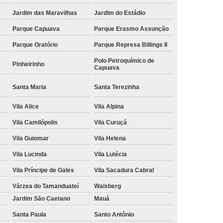
Jardim das Maravilhas
Jardim do Estádio
Parque Capuava
Parque Erasmo Assunção
Parque Oratório
Parque Represa Billings II
Polo Petroquímico de
Pinheirinho
Capuava
Santa Maria
Santa Terezinha
Vila Alice
Vila Alpina
Vila Camilópolis
Vila Curuçá
Vila Guiomar
Vila Helena
Vila Lucinda
Vila Lutécia
Vila Príncipe de Gales
Vila Sacadura Cabral
Várzea do Tamanduateí
Waisberg
Jardim São Caetano
Mauá
Santa Paula
Santo Antônio