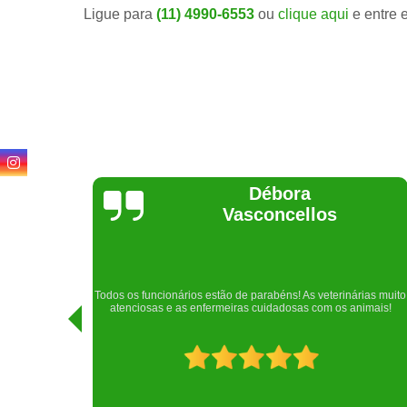
Ligue para
(11) 4990-6553
ou
clique aqui
e entre 
Lethícia
Regina
Realizei uma consulta com meu cachorro com a doutora
rias muito
Raphaela e ela foi extremamente atenciosa. Adorei o lugar e a
imais!
recepção!