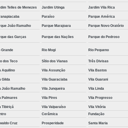
rdim Telles de Menezes
Jardim Utinga
Jardim Vila Rica
ranapiacaba
Paraíso
Parque América
rque João Ramalho
Parque Marajoara
Parque Novo Oratório
rque das Garças
Parque das Nações
Parque do Pedroso
o Grande
Rio Mogi
Rio Pequeno
io dos Teco
Sítio dos Vianas
Três Divisas
a Aquilino
Vila Assunção
Vila Bastos
a Gilda
Vila Guaraciaba
Vila Guarani
la João Ramalho
Vila Junqueira
Vila Linda
a Palmares
Vila Pires
Vila Progresso
a Tibiriçá
Vila Valparaíso
Vila Vitória
ntro
Cerâmica
Fundação
waldo Cruz
Prosperidade
Santa Maria