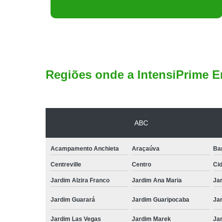
Regiões onde a IntensiPrime E
ABC
Acampamento Anchieta
Araçaúva
Ba
Centreville
Centro
Ci
Jardim Alzira Franco
Jardim Ana Maria
Jar
Jardim Guarará
Jardim Guaripocaba
Ja
Jardim Las Vegas
Jardim Marek
Ja