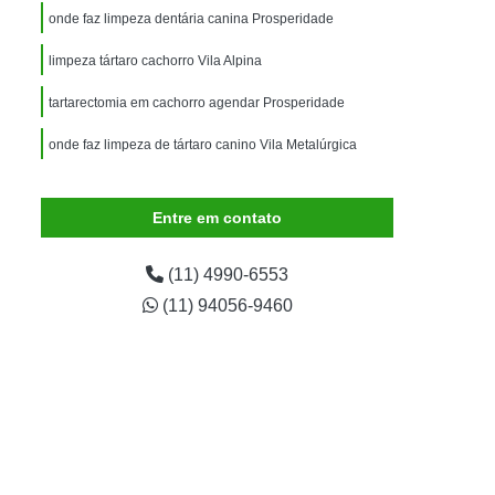
imais
Exame para Animais
onde faz limpeza dentária canina Prosperidade
Exame para Animais São Caetano
limpeza tártaro cachorro Vila Alpina
ão Animal
Internação de Animais
tartarectomia em cachorro agendar Prosperidade
ernação para Cachorro
Internação para Cães
onde faz limpeza de tártaro canino Vila Metalúrgica
tos
Internação para Gatos
rnação Uti Veterinária
Internação Veterinária
Entre em contato
Internação Veterinária São Caetano
ártaro Canino
Limpeza de Tártaro de Cães
(11) 4990-6553
(11) 94056-9460
Limpeza de Tártaro para Cães
eza Dentária Canina
Limpeza Tártaro
taro São Caetano
Tartarectomia em Animais
a em Cachorro