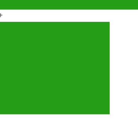
(11) 4990-6553
(11) 94056-9460
horro
Castração de Cachorro Fêmea
astração de Cachorros Santo André
tração de Cães
Castração de Cães e Gatos
tos
Cirurgia com Anestesia Veterinária
Cirurgia de Castração de Gatos
Cirurgia de Catarata em Cachorro
Limpeza de Tártaro
Cirurgia para Cachorro
ária
Cirurgia Veterinária Santo André
a 24 Horas Veterinária
Clínica Veterinária
línica Veterinária de Cães e Gatos
 e Gatos
Clínica Veterinária Mais Próxima