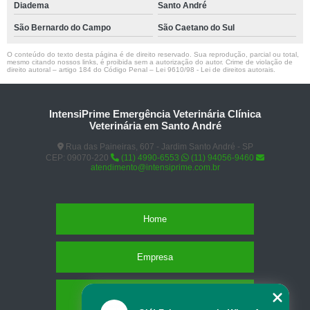
Diadema
Santo André
São Bernardo do Campo
São Caetano do Sul
O conteúdo do texto desta página é de direito reservado. Sua reprodução, parcial ou total,
mesmo citando nossos links, é proibida sem a autorização do autor. Crime de violação de
direito autoral – artigo 184 do Código Penal –
Lei 9610/98 - Lei de direitos autorais
.
IntensiPrime Emergência Veterinária Clínica
Veterinária em Santo André
Rua das Paineiras, 607 - Jardim Santo André - SP
CEP: 09070-220
(11) 4990-6553
(11) 94056-9460
atendimento@intensiprime.com.br
Home
Empresa
Missão