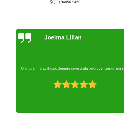
(11) 94056-9460
Joelma Lilian
Um lugar maravilhoso. Sempre serei grata pelo que fizeram por nós!