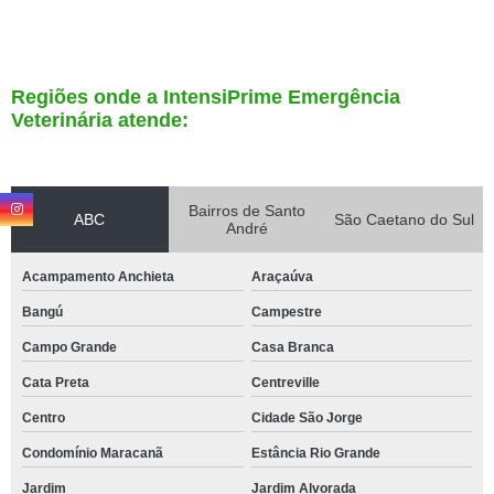
Regiões onde a IntensiPrime Emergência
Veterinária atende:
Bairros de Santo
ABC
São Caetano do Sul
André
Acampamento Anchieta
Araçaúva
Bangú
Campestre
Campo Grande
Casa Branca
Cata Preta
Centreville
Centro
Cidade São Jorge
Condomínio Maracanã
Estância Rio Grande
Jardim
Jardim Alvorada