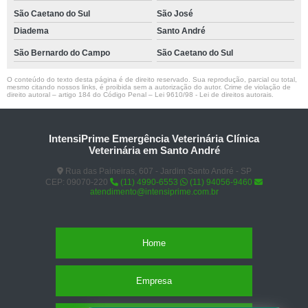
São Caetano do Sul
São José
Diadema
Santo André
São Bernardo do Campo
São Caetano do Sul
O conteúdo do texto desta página é de direito reservado. Sua reprodução, parcial ou total,
mesmo citando nossos links, é proibida sem a autorização do autor. Crime de violação de
direito autoral – artigo 184 do Código Penal –
Lei 9610/98 - Lei de direitos autorais
.
IntensiPrime Emergência Veterinária Clínica
Veterinária em Santo André
Rua das Paineiras, 607 - Jardim Santo André - SP
CEP: 09070-220
(11) 4990-6553
(11) 94056-9460
atendimento@intensiprime.com.br
Home
Empresa