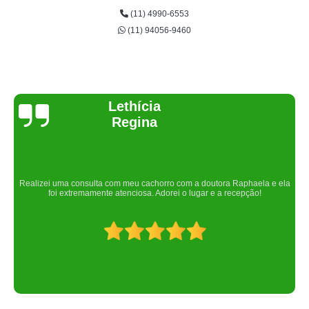
(11) 4990-6553
(11) 94056-9460
Joelma Lilian
Um lugar maravilhoso. Sempre serei grata pelo que fizeram por nós!