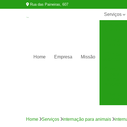
Rua das Paineiras, 607
Serviços
Castração
de animais
Cirurgia
animal
Clínicas
Home
Empresa
Missão
veterinárias
Consultas
para
animais
silvestres
Exames
para
animais
Internação
para
Home
Serviços
internação para animais
intern
animais