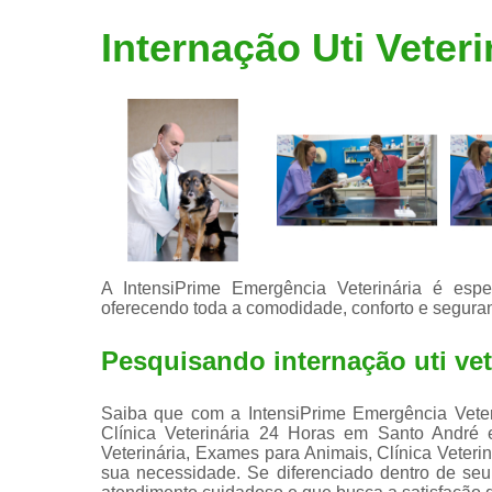
Limpeza de
Internação Uti Veteri
tártaro
A IntensiPrime Emergência Veterinária é espec
oferecendo toda a comodidade, conforto e seguran
Pesquisando internação uti vet
Saiba que com a IntensiPrime Emergência Veteri
Clínica Veterinária 24 Horas em Santo André 
Veterinária, Exames para Animais, Clínica Veteri
sua necessidade. Se diferenciado dentro de s