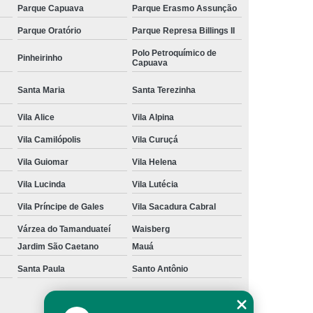
Parque Capuava
Parque Erasmo Assunção
Parque Oratório
Parque Represa Billings II
Polo Petroquímico de
Pinheirinho
Capuava
Santa Maria
Santa Terezinha
Vila Alice
Vila Alpina
Vila Camilópolis
Vila Curuçá
Vila Guiomar
Vila Helena
Vila Lucinda
Vila Lutécia
Vila Príncipe de Gales
Vila Sacadura Cabral
Várzea do Tamanduateí
Waisberg
Jardim São Caetano
Mauá
Santa Paula
Santo Antônio
São Caetano do Sul