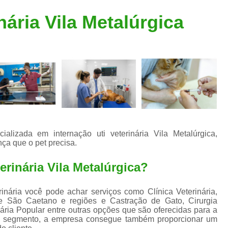
Clínica Veterinária Popular
Clínica Veteriná
nária Vila Metalúrgica
Clínica Veterinária Santo André
Consulta de Dermatologista para Silvestres
Consulta de Ozoniote
Consulta Médica Veterinár
Consulta Médica Veterinária para Silves
Consulta para Animais
Consulta para Animais Silvestres São C
ializada em internação uti veterinária Vila Metalúrgica,
ça que o pet precisa.
Consulta para Silvestres
Consult
Consulta Veterinária para Silvestres
erinária Vila Metalúrgica?
Exame de Endoscopia Veterinária
nária você pode achar serviços como Clínica Veterinária,
Exame de Laboratório para Animais
e São Caetano e regiões e Castração de Gato, Cirurgia
nária Popular entre outras opções que são oferecidas para a
Exame de Raio X para Animais
eu segmento, a empresa consegue também proporcionar um