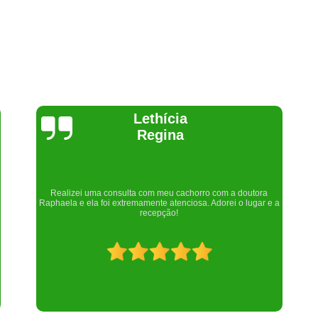
Joelma Lilian
Um lugar maravilhoso. Sempre serei grata pelo que fizeram por
nós!