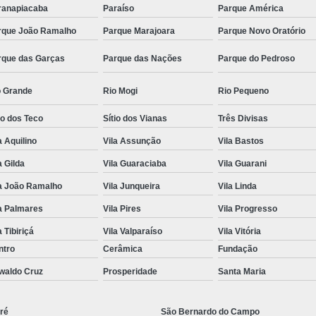
ranapiacaba
Paraíso
Parque América
rque João Ramalho
Parque Marajoara
Parque Novo Oratório
rque das Garças
Parque das Nações
Parque do Pedroso
o Grande
Rio Mogi
Rio Pequeno
io dos Teco
Sítio dos Vianas
Três Divisas
a Aquilino
Vila Assunção
Vila Bastos
a Gilda
Vila Guaraciaba
Vila Guarani
la João Ramalho
Vila Junqueira
Vila Linda
a Palmares
Vila Pires
Vila Progresso
a Tibiriçá
Vila Valparaíso
Vila Vitória
ntro
Cerâmica
Fundação
waldo Cruz
Prosperidade
Santa Maria
ré
São Bernardo do Campo