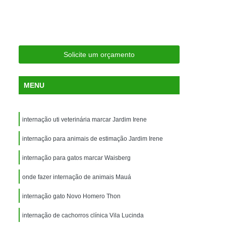
ria Próxima
Clínica Veterinária Próximo a Mim
Clínica Veterinária São Caetano
Consulta de Ortopedia para Animais Silvestres
Solicite um orçamento
rapia para Silvestres
ia para Animais Silvestres
MENU
tres
Consulta para Animais Silvestres
 Silvestres Santo André
internação uti veterinária marcar Jardim Irene
aetano
Consulta para Animal Silvestre
internação para animais de estimação Jardim Irene
a Veterinária para Animais Silvestres
internação para gatos marcar Waisberg
Exame de Eletrocardiograma Veterinário
onde fazer internação de animais Mauá
Exame de Imagem para Animais
Exame de Radiologia para Animais
internação gato Novo Homero Thon
Exame de Sangue para Animais
internação de cachorros clínica Vila Lucinda