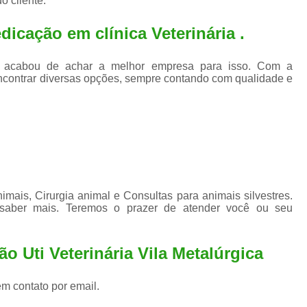
o cliente.
Exame de Ultrassom para An
Exame para Animais Santo André
icação em clínica Veterinária .
Exame para Cachorro
Internaç
a , acabou de achar a melhor empresa para isso. Com a
Internação para Animais de Estimação
Int
ncontrar diversas opções, sempre contando com qualidade e
Internação para Cães e Ga
Internação Semi Intensiva Veterinária
Inte
Internação Veterinária Santo André
Limpeza de Tártaro Canina
Limpeza de T
Limpeza de Tártaro em Cachorro
ais, Cirurgia animal e Consultas para animais silvestres.
 saber mais. Teremos o prazer de atender você ou seu
Limpeza de Tártaro para Gatos
Limp
Limpeza Tártaro Santo André
Limpeza Tár
o Uti Veterinária Vila Metalúrgica
Tartarectomi
em contato por email.