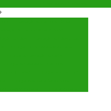
(11) 4990-6553
(11) 94056-9460
horro
Castração de Cachorro Fêmea
astração de Cachorros Santo André
tração de Cães
Castração de Cães e Gatos
tos
Cirurgia com Anestesia Veterinária
Cirurgia de Castração de Gatos
Cirurgia de Catarata em Cachorro
Limpeza de Tártaro
Cirurgia para Cachorro
ária
Cirurgia Veterinária Santo André
a 24 Horas Veterinária
Clínica Veterinária
línica Veterinária de Cães e Gatos
 e Gatos
Clínica Veterinária Mais Próxima