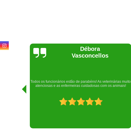
Lethícia
Regina
Realizei uma consulta com meu cachorro com a doutora
rias muito
Raphaela e ela foi extremamente atenciosa. Adorei o lugar e a
imais!
recepção!