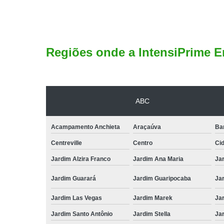
Regiões onde a IntensiPrime E
ABC
Acampamento Anchieta
Araçaúva
Ba
Centreville
Centro
Ci
Jardim Alzira Franco
Jardim Ana Maria
Jar
Jardim Guarará
Jardim Guaripocaba
Ja
Jardim Las Vegas
Jardim Marek
Ja
Jardim Santo Antônio
Jardim Stella
Ja