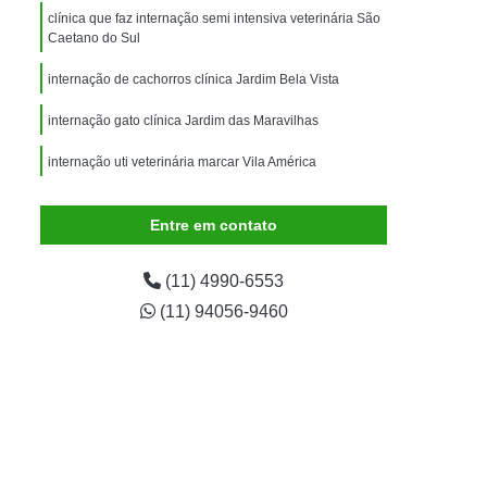
imais
Exame para Animais
clínica que faz internação semi intensiva veterinária São
Caetano do Sul
Exame para Animais São Caetano
internação de cachorros clínica Jardim Bela Vista
ão Animal
Internação de Animais
ernação para Cachorro
Internação para Cães
internação gato clínica Jardim das Maravilhas
tos
Internação para Gatos
internação uti veterinária marcar Vila América
rnação Uti Veterinária
Internação Veterinária
Entre em contato
Internação Veterinária São Caetano
ártaro Canino
Limpeza de Tártaro de Cães
(11) 4990-6553
Limpeza de Tártaro para Cães
(11) 94056-9460
eza Dentária Canina
Limpeza Tártaro
taro São Caetano
Tartarectomia em Animais
a em Cachorro