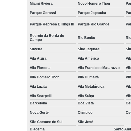
Miami Riviera
Novo Homero Thon
Pa
Parque Gerassi
Parque Jaçatuba
Pa
Parque Represa Billings III
Parque Rio Grande
Pa
Recreio da Borda do
Rio Bonito
Ri
Campo
Silveira
Sítio Taquaral
Sít
Vila Alzira
Vila América
Vil
Vila Floresta
Vila Francisco Matarazzo
Vil
Vila Homero Thon
Vila Humaitá
Vi
Vila Luzita
Vila Metalúrgica
Vil
Vila Scarpelli
Vila Suíça
Vil
Barcelona
Boa Vista
Ce
Nova Gerty
Olímpico
Os
São Caetano do Sul
São José
Diadema
Santo And