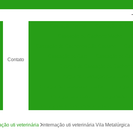
Castração Animal
Castração de Cac
Castração de Cachorro Macho
C
Castração de Cachorros São Caetano
Cas
Castração de Gato
Castração de Ga
Contato
Cirurgia de Castração de Cachorro
Cirurgia de Castração para Gatos
Cirurgia de Catarata em Gatos
Cirurgia 
Cirurgia para Gato
Cirurgia Veterin
Cirurgia Veterinária São Caetano
Clínic
Clínica Veterinária 24 Horas
C
ação uti veterinária
internação uti veterinária Vila Metalúrgica
Clínica Veterinária Especializada em Cães