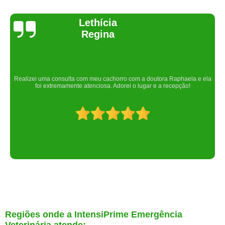
Joelma Lilian
Um lugar maravilhoso. Sempre serei grata pelo que fizeram por nós!
Regiões onde a IntensiPrime Emergência