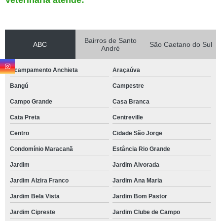
Veterinária atende:
Bairros de Santo
ABC
São Caetano do Sul
André
Acampamento Anchieta
Araçaúva
Bangú
Campestre
Campo Grande
Casa Branca
Cata Preta
Centreville
Centro
Cidade São Jorge
Condomínio Maracanã
Estância Rio Grande
Jardim
Jardim Alvorada
Jardim Alzira Franco
Jardim Ana Maria
Jardim Bela Vista
Jardim Bom Pastor
Jardim Cipreste
Jardim Clube de Campo