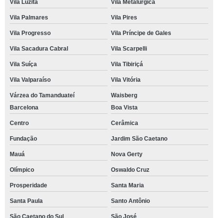
Vila Luzita
Vila Metalúrgica
Vila Palmares
Vila Pires
Vila Progresso
Vila Príncipe de Gales
Vila Sacadura Cabral
Vila Scarpelli
Vila Suíça
Vila Tibiriçá
Vila Valparaíso
Vila Vitória
Várzea do Tamanduateí
Waisberg
Barcelona
Boa Vista
Centro
Cerâmica
Fundação
Jardim São Caetano
Mauá
Nova Gerty
Olímpico
Oswaldo Cruz
Prosperidade
Santa Maria
Santa Paula
Santo Antônio
São Caetano do Sul
São José