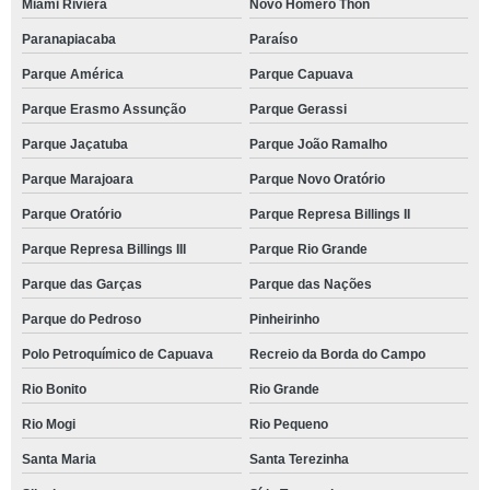
Miami Riviera
Novo Homero Thon
Paranapiacaba
Paraíso
Parque América
Parque Capuava
Parque Erasmo Assunção
Parque Gerassi
Parque Jaçatuba
Parque João Ramalho
Parque Marajoara
Parque Novo Oratório
Parque Oratório
Parque Represa Billings II
Parque Represa Billings III
Parque Rio Grande
Parque das Garças
Parque das Nações
Parque do Pedroso
Pinheirinho
Polo Petroquímico de Capuava
Recreio da Borda do Campo
Rio Bonito
Rio Grande
Rio Mogi
Rio Pequeno
Santa Maria
Santa Terezinha