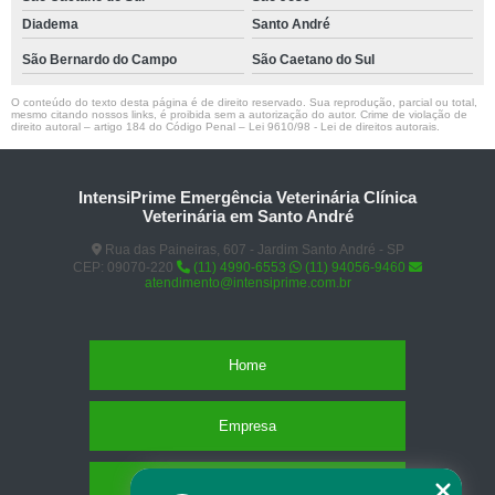
Diadema
Santo André
São Bernardo do Campo
São Caetano do Sul
O conteúdo do texto desta página é de direito reservado. Sua reprodução, parcial ou total,
mesmo citando nossos links, é proibida sem a autorização do autor. Crime de violação de
direito autoral – artigo 184 do Código Penal –
Lei 9610/98 - Lei de direitos autorais
.
IntensiPrime Emergência Veterinária Clínica
Veterinária em Santo André
Rua das Paineiras, 607 - Jardim Santo André - SP
CEP: 09070-220
(11) 4990-6553
(11) 94056-9460
atendimento@intensiprime.com.br
Home
Empresa
Missão