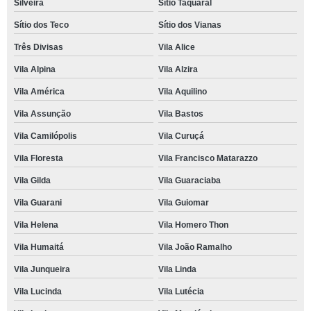
Silveira
Sítio Taquaral
Sítio dos Teco
Sítio dos Vianas
Três Divisas
Vila Alice
Vila Alpina
Vila Alzira
Vila América
Vila Aquilino
Vila Assunção
Vila Bastos
Vila Camilópolis
Vila Curuçá
Vila Floresta
Vila Francisco Matarazzo
Vila Gilda
Vila Guaraciaba
Vila Guarani
Vila Guiomar
Vila Helena
Vila Homero Thon
Vila Humaitá
Vila João Ramalho
Vila Junqueira
Vila Linda
Vila Lucinda
Vila Lutécia