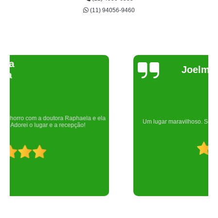
(11) 94056-9460
Joelma Lilian
Um lugar maravilhoso. Sempre serei grata pelo que fizeram por nós!