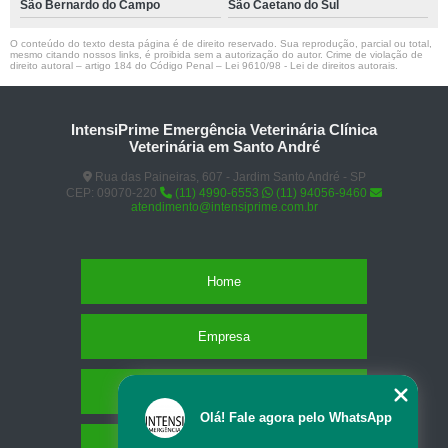
São Bernardo do Campo
São Caetano do Sul
O conteúdo do texto desta página é de direito reservado. Sua reprodução, parcial ou total,
mesmo citando nossos links, é proibida sem a autorização do autor. Crime de violação de
direito autoral – artigo 184 do Código Penal –
Lei 9610/98 - Lei de direitos autorais
.
IntensiPrime Emergência Veterinária Clínica
Veterinária em Santo André
Rua das Paineiras, 607 - Jardim Santo André - SP
CEP: 09070-220
(11) 4990-6553
(11) 94056-9460
atendimento@intensiprime.com.br
Home
Empresa
Missão
Olá! Fale agora pelo WhatsApp
Serviços