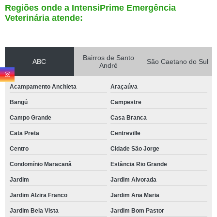
Regiões onde a IntensiPrime Emergência
Veterinária atende:
Bairros de Santo
ABC
São Caetano do Sul
André
Acampamento Anchieta
Araçaúva
Bangú
Campestre
Campo Grande
Casa Branca
Cata Preta
Centreville
Centro
Cidade São Jorge
Condomínio Maracanã
Estância Rio Grande
Jardim
Jardim Alvorada
Jardim Alzira Franco
Jardim Ana Maria
Jardim Bela Vista
Jardim Bom Pastor