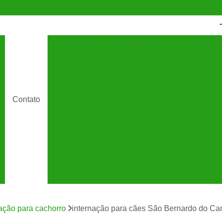
Castração Animal
Castração de Cac
Castração de Cachorro Macho
C
Castração de Cachorros São Caetano
Cas
Castração de Gato
Castração de Ga
Contato
Cirurgia de Castração de Cachorro
Cirurgia de Castração para Gatos
Cirurgia de Catarata em Gatos
Cirurgia 
Cirurgia para Gato
Cirurgia Veterin
Cirurgia Veterinária São Caetano
Clínic
Clínica Veterinária 24 Horas
C
nação para cachorro
internação para cães São Bernardo do C
Clínica Veterinária Especializada em Cães