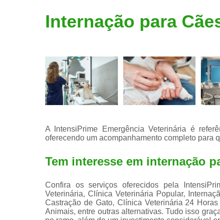
Limpeza de
Internação para Cã
tártaro
A IntensiPrime Emergência Veterinária é refe
oferecendo um acompanhamento completo para que
Tem interesse em internação 
Confira os serviços oferecidos pela IntensiPr
Veterinária, Clínica Veterinária Popular, Internaç
Castração de Gato, Clínica Veterinária 24 Hor
Animais, entre outras alternativas. Tudo isso graç