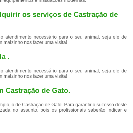
em equipamentos e instalações modernas.
Exame de Ultrassom para An
Exame para Animais Santo André
dquirir os serviços de
Castração de
Exame para Cachorro
Internaç
Internação para Animais de Estimação
Int
 o atendimento necessário para o seu animal, seja ele de
nimalzinho nos fazer uma visita!
Internação para Cães e Ga
Internação Semi Intensiva Veterinária
Inte
a .
Internação Veterinária Santo André
 o atendimento necessário para o seu animal, seja ele de
Limpeza de Tártaro Canina
Limpeza de T
nimalzinho nos fazer uma visita!
Limpeza de Tártaro em Cachorro
m Castração de Gato.
Limpeza de Tártaro para Gatos
Limp
Limpeza Tártaro Santo André
Limpeza Tár
plo, o de Castração de Gato. Para garantir o sucesso deste
zada no assunto, pois os profissionais saberão indicar e
Tartarectomi