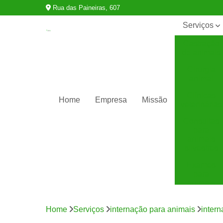
Rua das Paineiras, 607
Serviços
Castração
de animais
Cirurgia
animal
Clínicas
Home
Empresa
Missão
veterinárias
Consultas
para
animais
silvestres
Exames
para
animais
Internação
para
Home
Serviços
internação para animais
inter
animais