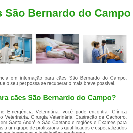
Clínica Veterinária Popular
Clínica Veteriná
es São Bernardo do Campo
Clínica Veterinária Santo André
Consulta de Dermatologista para Silvestres
Consulta de Ozoniote
Consulta Médica Veterinár
Consulta Médica Veterinária para Silves
Consulta para Animais
Consulta para Animais Silvestres São C
rência em internação para cães São Bernardo do Campo,
 o seu pet possa se recuperar o mais breve possível.
Consulta para Silvestres
Consult
Consulta Veterinária para Silvestres
para cães São Bernardo do Campo?
Exame de Endoscopia Veterinária
ime Emergência Veterinária, você pode encontrar Clínica
Exame de Laboratório para Animais
ão Veterinária, Cirurgia Veterinária, Castração de Cachorro,
as em Santo André e São Caetano e regiões e Exames para
Exame de Raio X para Animais
as a um grupo de profissionais qualificados e especializados