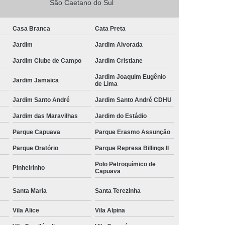
São Caetano do Sul
Casa Branca
Cata Preta
Jardim
Jardim Alvorada
Jardim Clube de Campo
Jardim Cristiane
Jardim Joaquim Eugênio
Jardim Jamaica
de Lima
Jardim Santo André
Jardim Santo André CDHU
Jardim das Maravilhas
Jardim do Estádio
Parque Capuava
Parque Erasmo Assunção
Parque Oratório
Parque Represa Billings II
Polo Petroquímico de
Pinheirinho
Capuava
Santa Maria
Santa Terezinha
Vila Alice
Vila Alpina