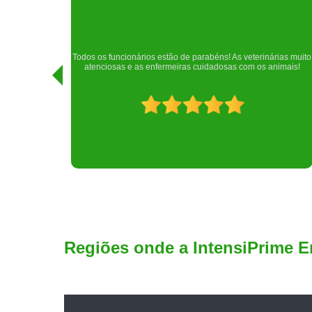
Realizei uma consulta com meu cachorro com a doutora
rias muito
Raphaela e ela foi extremamente atenciosa. Adorei o lugar e a
imais!
recepção!
Regiões onde a IntensiPrime E