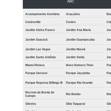
ABC
Acampamento Anchieta
Araçaúva
Ba
Centreville
Centro
Ci
Jardim Alzira Franco
Jardim Ana Maria
Jar
Jardim Guarará
Jardim Guaripocaba
Ja
Jardim Las Vegas
Jardim Marek
Ja
Jardim Santo Antônio
Jardim Stella
Ja
Miami Riviera
Novo Homero Thon
Pa
Parque Gerassi
Parque Jaçatuba
Pa
Parque Represa Billings III
Parque Rio Grande
Pa
Recreio da Borda do
Rio Bonito
Ri
Campo
Silveira
Sítio Taquaral
Sít