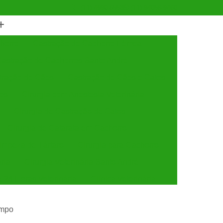
(11) 4990-6553
(11) 94056-9460
horro
Castração de Cachorro Fêmea
astração de Cachorros Santo André
tração de Cães
Castração de Cães e Gatos
tos
Cirurgia com Anestesia Veterinária
Cirurgia de Castração de Gatos
Cirurgia de Catarata em Cachorro
Limpeza de Tártaro
Cirurgia para Cachorro
ária
Cirurgia Veterinária Santo André
a 24 Horas Veterinária
Clínica Veterinária
línica Veterinária de Cães e Gatos
ampo
 e Gatos
Clínica Veterinária Mais Próxima