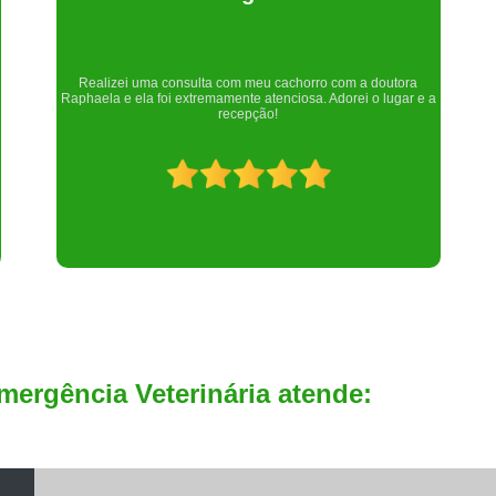
Um lugar maravilhoso. Sempre serei grata pelo que fizeram por
nós!
mergência Veterinária atende: