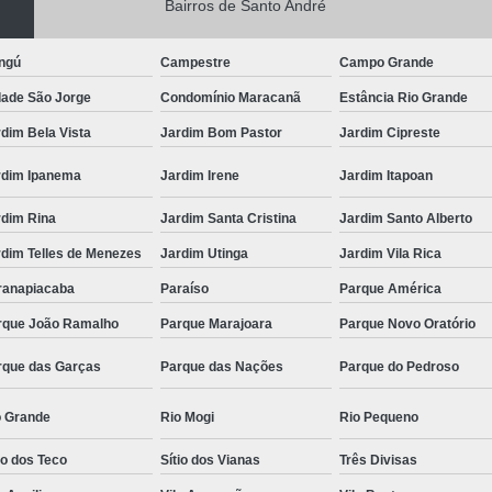
Bairros de Santo André
ngú
Campestre
Campo Grande
dade São Jorge
Condomínio Maracanã
Estância Rio Grande
dim Bela Vista
Jardim Bom Pastor
Jardim Cipreste
rdim Ipanema
Jardim Irene
Jardim Itapoan
rdim Rina
Jardim Santa Cristina
Jardim Santo Alberto
rdim Telles de Menezes
Jardim Utinga
Jardim Vila Rica
ranapiacaba
Paraíso
Parque América
rque João Ramalho
Parque Marajoara
Parque Novo Oratório
rque das Garças
Parque das Nações
Parque do Pedroso
o Grande
Rio Mogi
Rio Pequeno
io dos Teco
Sítio dos Vianas
Três Divisas