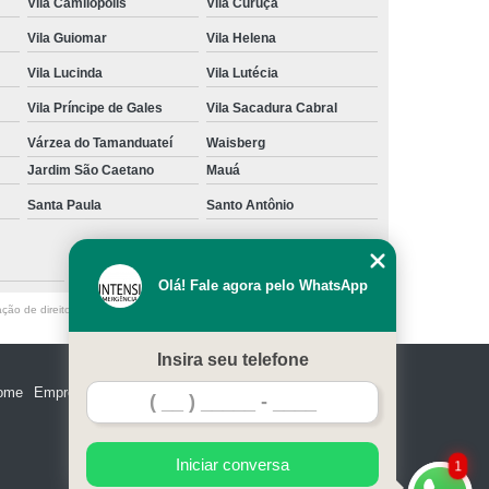
Vila Camilópolis
Vila Curuçá
Vila Guiomar
Vila Helena
Vila Lucinda
Vila Lutécia
Vila Príncipe de Gales
Vila Sacadura Cabral
Várzea do Tamanduateí
Waisberg
Jardim São Caetano
Mauá
Santa Paula
Santo Antônio
São Caetano do Sul
Olá! Fale agora pelo WhatsApp
ação de direito autoral – artigo 184 do Código Penal –
Lei 9610/98 - Lei de
Insira seu telefone
ome
Empresa
Missão
Serviços
Contato
Mapa do site
Iniciar conversa
1