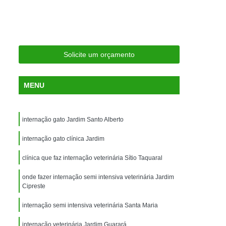
ria Próxima
Clínica Veterinária Próximo a Mim
Clínica Veterinária São Caetano
Consulta de Ortopedia para Animais Silvestres
Solicite um orçamento
rapia para Silvestres
ia para Animais Silvestres
MENU
tres
Consulta para Animais Silvestres
 Silvestres Santo André
internação gato Jardim Santo Alberto
aetano
Consulta para Animal Silvestre
internação gato clínica Jardim
a Veterinária para Animais Silvestres
clínica que faz internação veterinária Sítio Taquaral
Exame de Eletrocardiograma Veterinário
onde fazer internação semi intensiva veterinária Jardim
Exame de Imagem para Animais
Cipreste
Exame de Radiologia para Animais
internação semi intensiva veterinária Santa Maria
Exame de Sangue para Animais
internação veterinária Jardim Guarará