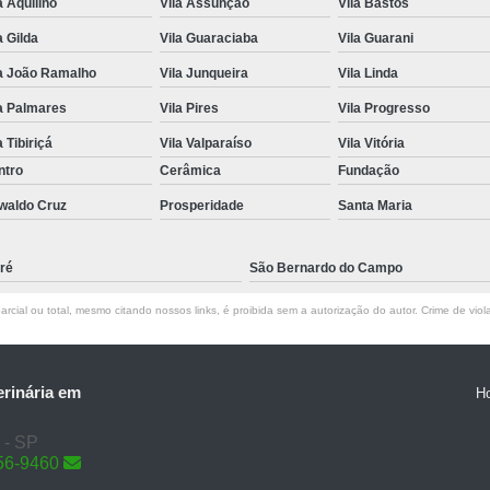
a Aquilino
Vila Assunção
Vila Bastos
a Gilda
Vila Guaraciaba
Vila Guarani
la João Ramalho
Vila Junqueira
Vila Linda
a Palmares
Vila Pires
Vila Progresso
a Tibiriçá
Vila Valparaíso
Vila Vitória
ntro
Cerâmica
Fundação
waldo Cruz
Prosperidade
Santa Maria
ré
São Bernardo do Campo
rcial ou total, mesmo citando nossos links, é proibida sem a autorização do autor. Crime de viol
erinária em
H
 - SP
56-9460