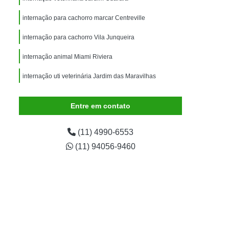
imais
Exame para Animais
internação para cachorro marcar Centreville
Exame para Animais São Caetano
internação para cachorro Vila Junqueira
ão Animal
Internação de Animais
ernação para Cachorro
Internação para Cães
internação animal Miami Riviera
tos
Internação para Gatos
internação uti veterinária Jardim das Maravilhas
rnação Uti Veterinária
Internação Veterinária
Entre em contato
Internação Veterinária São Caetano
ártaro Canino
Limpeza de Tártaro de Cães
(11) 4990-6553
Limpeza de Tártaro para Cães
(11) 94056-9460
eza Dentária Canina
Limpeza Tártaro
taro São Caetano
Tartarectomia em Animais
a em Cachorro