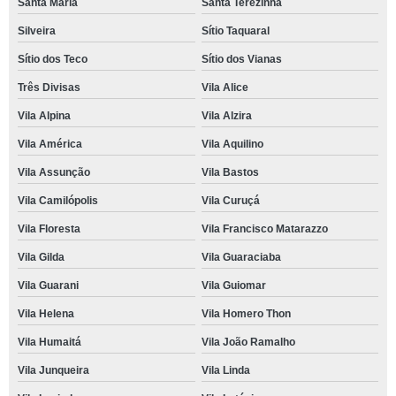
Santa Maria
Santa Terezinha
Silveira
Sítio Taquaral
Sítio dos Teco
Sítio dos Vianas
Três Divisas
Vila Alice
Vila Alpina
Vila Alzira
Vila América
Vila Aquilino
Vila Assunção
Vila Bastos
Vila Camilópolis
Vila Curuçá
Vila Floresta
Vila Francisco Matarazzo
Vila Gilda
Vila Guaraciaba
Vila Guarani
Vila Guiomar
Vila Helena
Vila Homero Thon
Vila Humaitá
Vila João Ramalho
Vila Junqueira
Vila Linda